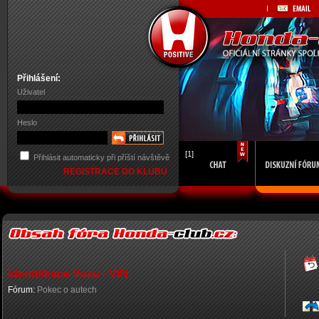
Přihlášení:
Uživatel
Heslo
[1]
Přihlásit automaticky při příští návštěvě
REGISTRACE DO KLUBU
Identifikace Vozu - VIN
Fórum:
Pokec o autech