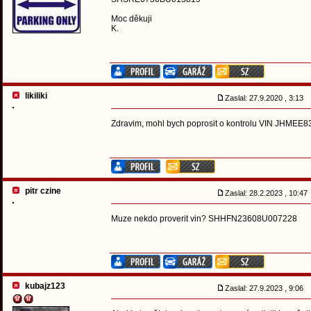
Moc děkuji
K.
likiliki
Zaslal: 27.9.2020 , 3:13
Zdravim, mohl bych poprosit o kontrolu VIN JHMEE83
pitr czine
Zaslal: 28.2.2023 , 10:4
Muze nekdo proverit vin? SHHFN23608U007228
kubajz123
Zaslal: 27.9.2023 , 9:06