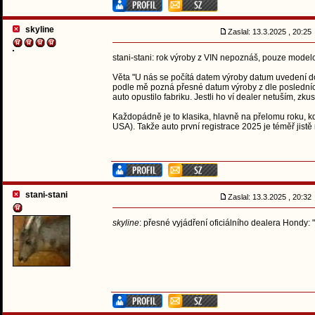
skyline
Zaslal: 13.3.2025 , 20:2
stani-stani: rok výroby z VIN nepoznáš, pouze modelov
Věta "U nás se počítá datem výroby datum uvedení d
podle mě pozná přesné datum výroby z dle posledních š
auto opustilo fabriku. Jestli ho ví dealer netuším, zkus
Každopádně je to klasika, hlavně na přelomu roku, kd
USA). Takže auto první registrace 2025 je téměř jistě
stani-stani
Zaslal: 13.3.2025 , 20:3
skyline
: přesné vyjádření oficiálního dealera Hondy: "