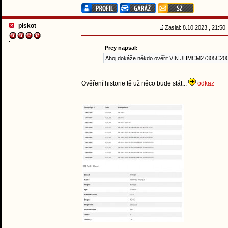
piskot
Zaslal: 8.10.2023 , 21:5
Prey napsal:
Ahoj,dokáže někdo ověřit VIN JHMCM27305C20
Ověření historie tě už něco bude stát...
odkaz