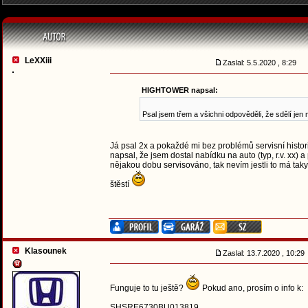
LeXXiii
Zaslal: 5.5.2020 , 8:29
HIGHTOWER napsal:
Psal jsem třem a všichni odpověděli, že sdělí jen 
Já psal 2x a pokaždé mi bez problémů servisní histor
napsal, že jsem dostal nabídku na auto (typ, r.v. xx)
nějakou dobu servisováno, tak nevím jestli to má taky v
štěstí
Klasounek
Zaslal: 13.7.2020 , 10:2
Funguje to tu ještě?
Pokud ano, prosím o info k:
SHSRE6730BU013819