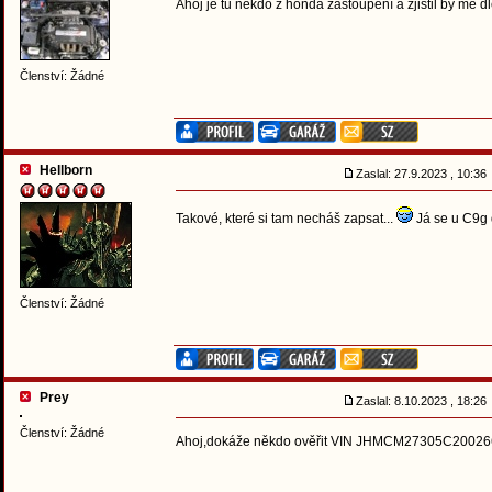
Ahoj je tu někdo z honda zastoupení a zjistil by mě dl
Členství: Žádné
Hellborn
Zaslal: 27.9.2023 , 10:3
Takové, které si tam necháš zapsat...
Já se u C9g 
Členství: Žádné
Prey
Zaslal: 8.10.2023 , 18:2
Členství: Žádné
Ahoj,dokáže někdo ověřit VIN JHMCM27305C20026