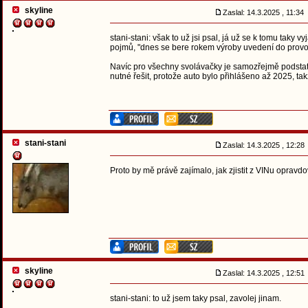
skyline
Zaslal: 14.3.2025 , 11:34
stani-stani: však to už jsi psal, já už se k tomu taky 
pojmů, "dnes se bere rokem výroby uvedení do provo
Navíc pro všechny svolávačky je samozřejmě podstatn
nutné řešit, protože auto bylo přihlášeno až 2025, ta
stani-stani
Zaslal: 14.3.2025 , 12:2
Proto by mě právě zajímalo, jak zjistit z VINu opravdo
skyline
Zaslal: 14.3.2025 , 12:5
stani-stani: to už jsem taky psal, zavolej jinam.