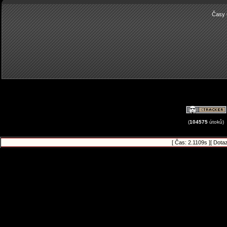
Časy 
(
104575
útoků)
[ Čas: 2.1109s ][ Dota