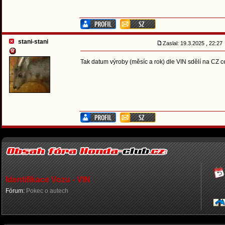
stani-stani
Zaslal: 19.3.2025 , 22:2
Tak datum výroby (měsíc a rok) dle VIN sdělí na CZ c
Identifikace Vozu - VIN
Fórum:
Pokec o autech