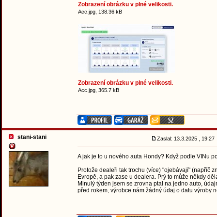
Zobrazení obrázku v plné velikosti.
Acc.jpg, 138.36 kB
Zobrazení obrázku v plné velikosti.
Acc.jpg, 365.7 kB
stani-stani
Zaslal: 13.3.2025 , 19:2
A jak je to u nového auta Hondy? Když podle VINu pot
Protože dealeři tak trochu (více) "ojebávají" (napříč 
Evropě, a pak zase u dealera. Prý to může někdy děla
Minulý týden jsem se zrovna ptal na jedno auto, údajn
před rokem, výrobce nám žádný údaj o datu výroby n