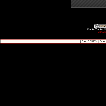
CrackerTracker ©
CBACK
[ Čas: 0.0577s ][ Dota