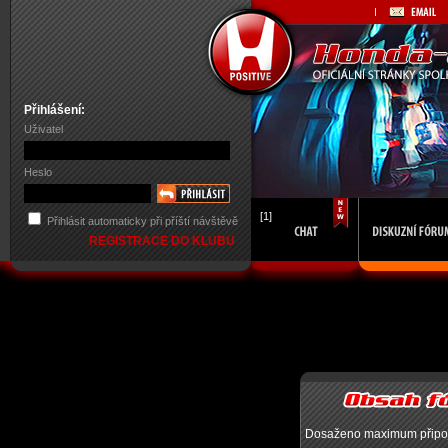
Přihlášení:
Uživatel
Heslo
[1]
Přihlásit automaticky při příští návštěvě
REGISTRACE DO KLUBU
Dosaženo maximum připojen