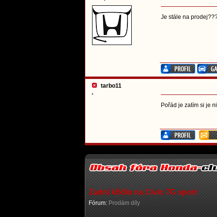
Je stále na prodej??
tarbo11
Pořád je zatím si je 
Zadní křídlo na Civic 7G sport
Fórum:
Prodám díly