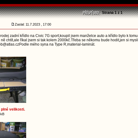
Strana
1
z
1
Zaslal: 11.7.2023 , 17:00
odej zadní křídlo na Civic 7G sport,koupil jsem manželce auto a křídlo bylo k tomu
 ně chtít,ale říkal jsem si tak kolem 2000kč.Třeba se někomu bude hodit,jen si myslí
eb@atlas.czPodle mého syna na Type R,material-laminát.
plné velikosti.
 kB