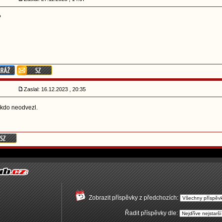
?
Zaslal: 16.12.2023 , 20:35
nikdo neodvezl.
Zobrazit příspěvky z předchozích:
Řadit příspěvky dle: