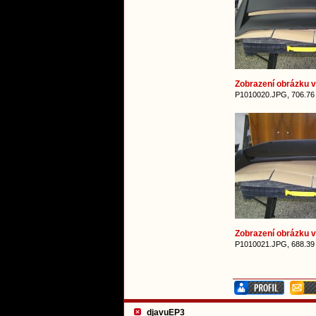
Zobrazení obrázku v 
P1010020.JPG, 706.76
Zobrazení obrázku v 
P1010021.JPG, 688.39
djavuEP3