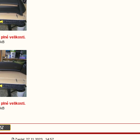
plné velikosti.
 kB
plné velikosti.
 kB
Zaslal: 27.11.2023 , 14:57