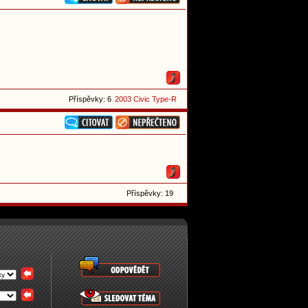
Příspěvky: 6
2003 Civic Type-R
Příspěvky: 19