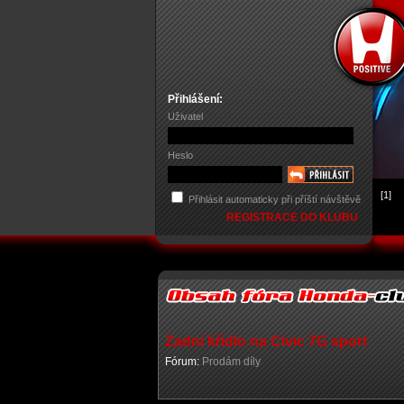
Přihlášení:
Uživatel
Heslo
[1]
Přihlásit automaticky při příští návštěvě
REGISTRACE DO KLUBU
Zadní křídlo na Civic 7G sport
Fórum:
Prodám díly