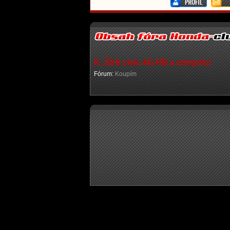
K: Šírb civic 4G HB a stropnici
Fórum:
Koupím