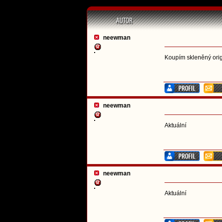
neewman
Koupím skleněný origi
neewman
Aktuální
neewman
Aktuální