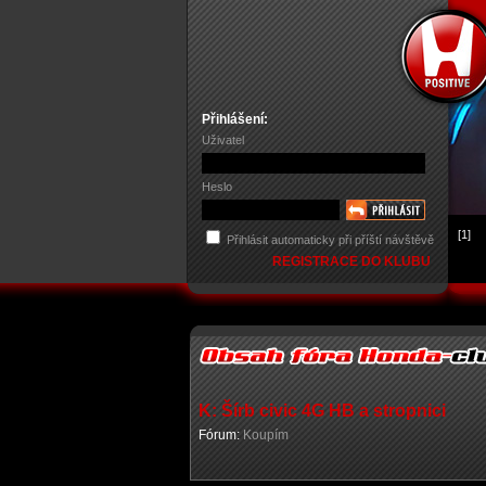
Přihlášení:
Uživatel
Heslo
[1]
Přihlásit automaticky při příští návštěvě
REGISTRACE DO KLUBU
K: Šírb civic 4G HB a stropnici
Fórum:
Koupím