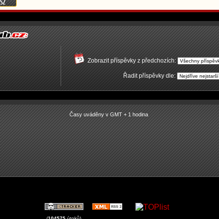
Zobrazit příspěvky z předchozích:
Řadit příspěvky dle:
Časy uváděny v GMT + 1 hodina
(
104575
útoků)