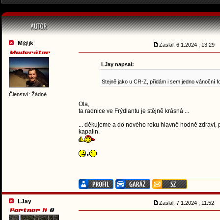
M@jk
Zaslal: 6.1.2024 , 13:29
LJay napsal:
Stejně jako u CR-Z, přidám i sem jedno vánoční f
Členství: Žádné
Ola,
ta radnice ve Frýdlantu je stějně krásná ...
... děkujeme a do nového roku hlavně hodně zdraví, p
kapalin.
LJay
Zaslal: 7.1.2024 , 11:52