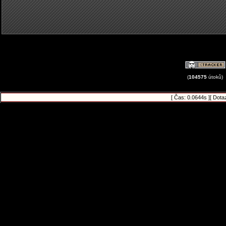
(
104575
útoků)
[ Čas: 0.0644s ][ Dota