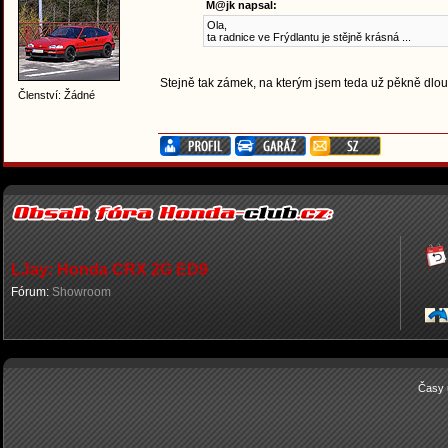
M@jk napsal:
Ola,
ta radnice ve Frýdlantu je stějně krásná ...
Stejně tak zámek, na kterým jsem teda už pěkně dlou
Členství: Žádné
LJay: Honda CRX 2G ED9
Fórum:
Showroom
Časy 