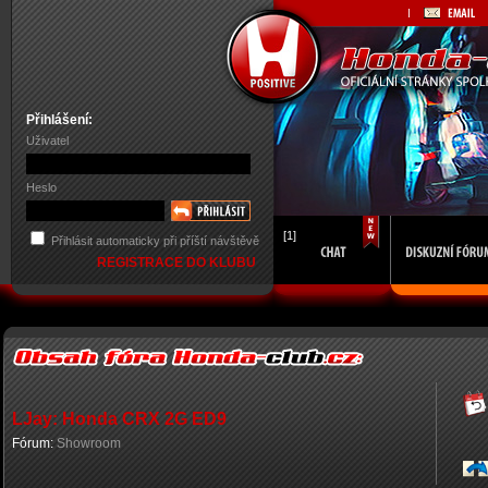
Přihlášení:
Uživatel
Heslo
[1]
Přihlásit automaticky při příští návštěvě
REGISTRACE DO KLUBU
LJay: Honda CRX 2G ED9
Fórum:
Showroom