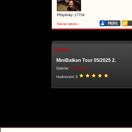
Příspěvky: 17754
Návrat nahoru
Album
MiniBalkan Tour 05/2025 2.
Galerie:
HondaDnes
Hodnocení: 5