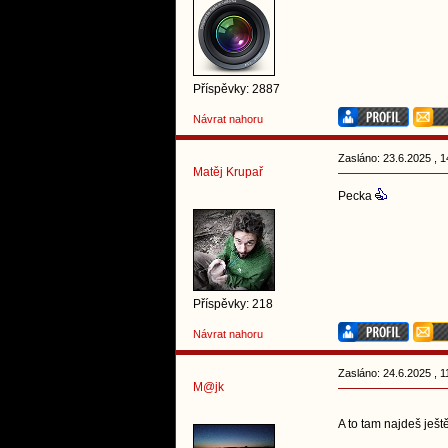
Příspěvky: 2887
Návrat nahoru
Zasláno: 23.6.2025 , 1
Matěj Krupař
Pecka
Příspěvky: 218
Návrat nahoru
Zasláno: 24.6.2025 , 1
M@jk
A to tam najdeš ješt