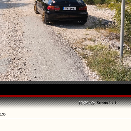
Strana
1
z
1
3:35