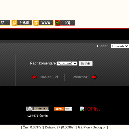
Hledat:
Řadit komentáře:
Následující
Předchozí
(
104575
útoků)
[ Čas: 0.0397s ][ Dotazy: 27 (0.0099s) ][ GZIP on - Debug on ]