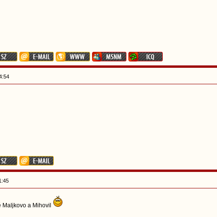
4:54
1:45
ě Maljkovo a Mihovil