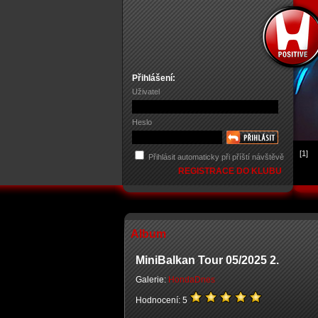
Přihlášení:
Uživatel
Heslo
[1]
Přihlásit automaticky při příští návštěvě
REGISTRACE DO KLUBU
Album
MiniBalkan Tour 05/2025 2.
Galerie:
HondaDnes
Hodnocení: 5