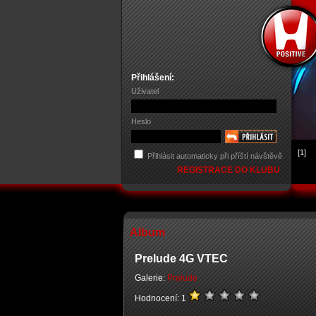
Přihlášení:
Uživatel
Heslo
[1]
Přihlásit automaticky při příští návštěvě
REGISTRACE DO KLUBU
Album
Prelude 4G VTEC
Galerie:
Prelude
Hodnocení: 1