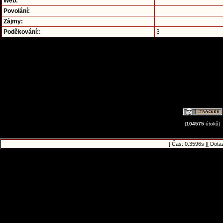
Web:
Povolání:
Zájmy:
Poděkování::
3
(
104575
útoků)
[ Čas: 0.3596s ][ Dota