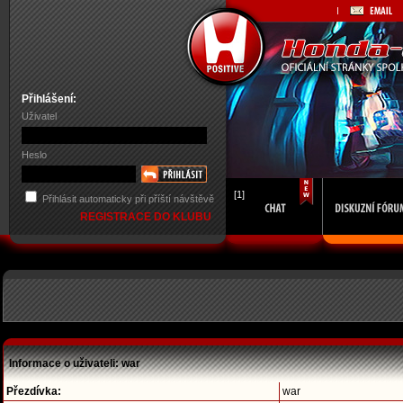
Přihlášení:
Uživatel
Heslo
[1]
Přihlásit automaticky při příští návštěvě
REGISTRACE DO KLUBU
Informace o uživateli: war
Přezdívka:
war