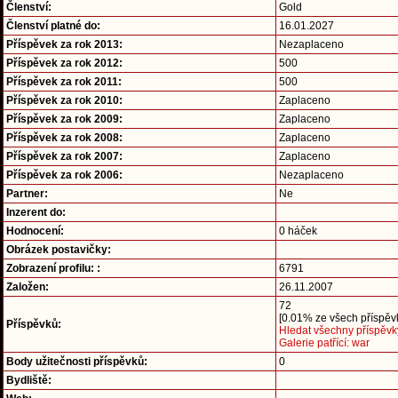
Členství:
Gold
Členství platné do:
16.01.2027
Příspěvek za rok 2013:
Nezaplaceno
Příspěvek za rok 2012:
500
Příspěvek za rok 2011:
500
Příspěvek za rok 2010:
Zaplaceno
Příspěvek za rok 2009:
Zaplaceno
Příspěvek za rok 2008:
Zaplaceno
Příspěvek za rok 2007:
Zaplaceno
Příspěvek za rok 2006:
Nezaplaceno
Partner:
Ne
Inzerent do:
Hodnocení:
0 háček
Obrázek postavičky:
Zobrazení profilu: :
6791
Založen:
26.11.2007
72
[0.01% ze všech příspěvk
Příspěvků:
Hledat všechny příspěvk
Galerie patřící: war
Body užitečnosti příspěvků:
0
Bydliště: