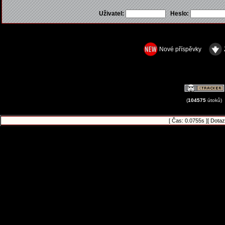
Uživatel:
Heslo:
Nové příspěvky
(
104575
útoků)
[ Čas: 0.0755s ][ Dotaz