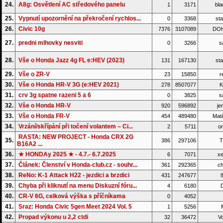
24.
A8g: Osvětlení AC středového panelu
1
3171
bla
25.
Vypnutí upozornění na překročení rychlos...
0
3368
sta
26.
Civic 10g
7376
3107089
DO
27.
predni mlhovky nesviti
0
3266
s
28.
Vše o Honda Jazz 4g FL e:HEV (2023)
131
167130
sta
29.
Vše o ZR-V
23
15850
r
30.
Vše o Honda HR-V 3G (e:HEV 2021)
278
8507077
K
31.
crv 3g spatne razeni 5 a 6
0
3825
s
32.
Vše o Honda HR-V
920
596892
je
33.
Vše o Honda FR-V
454
489480
Matě
34.
Vrzání/skřípání při točení volantem – Ci...
2
5711
on
RASTA: NEW PROJECT - Honda CRX 2G
35.
386
297106
T
B16A2 ...
36.
★ HONDAy 2025 ★ - 4.7.- 6.7.2025
6
7071
xe
37.
Článek: Členství v Honda-club.cz - souhr...
361
292365
ch
38.
ReNo: K-1 Attack H22 - jezdici a brzdici
431
247677
8
39.
Chyba při kliknutí na menu Diskuzní fóru...
4
6180
D
40.
CR-V 6G, celková výška s příčníkama
0
4052
41.
Sraz: Honda Civic 5gen Meet 2024 Vol. 5
1
5256
42.
Propad výkonu u 2,2 ctdi
32
36472
Vo