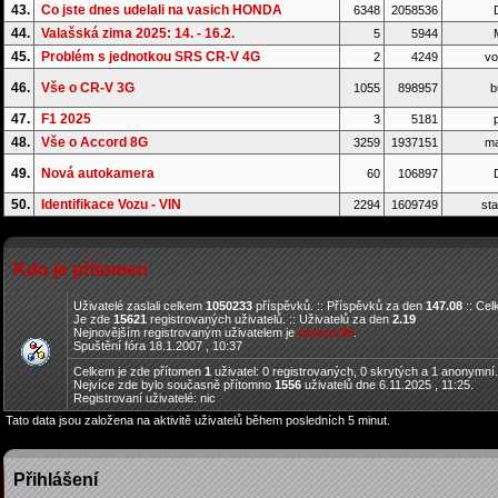
43.
Co jste dnes udelali na vasich HONDA
6348
2058536
D
44.
Valašská zima 2025: 14. - 16.2.
5
5944
45.
Problém s jednotkou SRS CR-V 4G
2
4249
vo
46.
Vše o CR-V 3G
1055
898957
b
47.
F1 2025
3
5181
p
48.
Vše o Accord 8G
3259
1937151
ma
49.
Nová autokamera
60
106897
D
50.
Identifikace Vozu - VIN
2294
1609749
sta
Kdo je přítomen
Uživatelé zaslali celkem
1050233
příspěvků. :: Příspěvků za den
147.08
:: Ce
Je zde
15621
registrovaných uživatelů. :: Uživatelů za den
2.19
Nejnovějším registrovaným uživatelem je
cmvcrv35
.
Spuštění fóra 18.1.2007 , 10:37
Celkem je zde přítomen
1
uživatel: 0 registrovaných, 0 skrytých a 1 anonymní
Nejvíce zde bylo současně přítomno
1556
uživatelů dne 6.11.2025 , 11:25.
Registrovaní uživatelé: nic
Tato data jsou založena na aktivitě uživatelů během posledních 5 minut.
Přihlášení