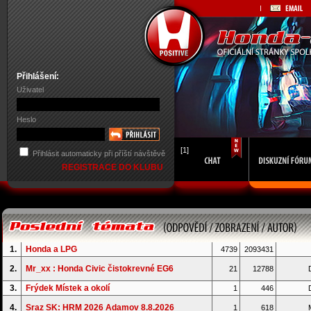
Přihlášení:
Uživatel
Heslo
[1]
Přihlásit automaticky při příští návštěvě
REGISTRACE DO KLUBU
1.
Honda a LPG
4739
2093431
2.
Mr_xx : Honda Civic čistokrevné EG6
21
12788
D
3.
Frýdek Místek a okolí
1
446
D
4.
Sraz SK: HRM 2026 Adamov 8.8.2026
1
618