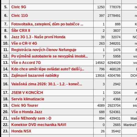
5.
Civic 9G
1250
778378
r
6.
Civic 11G
397
2778491
r
7.
Fotovoltaika, zateplení, dům po babičce ...
1
888
K
8.
Śíbr CRX II
2
3837
M
9.
Jazz 3G 1.3 - Naše první Honda
39
32074
NO
10.
Vše o CR-V 4G
263
348201
r
11.
Registrácia nových členov Nefunguje
1
1476
8
12.
Po výměně autobaterie se nevypíná imobil...
7
5958
vo
13.
Vše o Accord 7G
14562
6294029
vo
14.
Kdo chce umět lépe ovládat auto? další j...
796
468128
15.
Zajímavé bazarové nabídky
13916
4304786
DO
16.
Valašská zima 2026: 30.1. - 1.2. - koneč...
3
2942
17.
JSEM V KONCÍCH
1
3204
m
18.
Servis klimatizacie
2
4366
A
19.
Civic 9G Tourer
4089
2923704
tri
20.
Vše o Honda Jazz
688
524361
d
21.
vaše NEhondy sem :-D
894
439431
Matě
22.
Konektor DVD mechanika NAVI
0
2665
Martina
23.
Honda NSX
26
35442