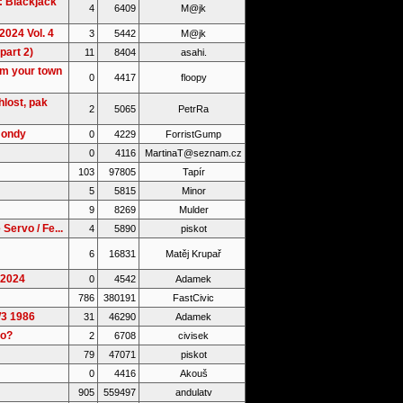
: Blackjack
4
6409
M@jk
2024 Vol. 4
3
5442
M@jk
part 2)
11
8404
asahi.
om your town
0
4417
floopy
lost, pak
2
5065
PetrRa
Hondy
0
4229
ForristGump
0
4116
MartinaT@seznam.cz
103
97805
Tapír
5
5815
Minor
9
8269
Mulder
Servo / Fe...
4
5890
piskot
6
16831
Matěj Krupař
.2024
0
4542
Adamek
786
380191
FastCivic
W3 1986
31
46290
Adamek
ro?
2
6708
civisek
79
47071
piskot
0
4416
Akouš
905
559497
andulatv