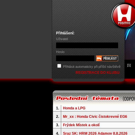
Přihlášení:
Uživatel
Heslo
[1]
Přihlásit automaticky při příští návštěvě
REGISTRACE DO KLUBU
1.
Honda a LPG
2.
Mr_xx : Honda Civic čistokrevné EG6
3.
Frýdek Místek a okolí
4.
Sraz SK: HRM 2026 Adamov 8.8.2026