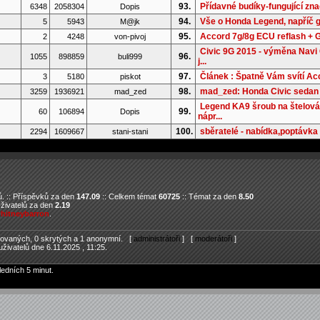
93.
Přídavné budíky-fungující zn
6348
2058304
Dopis
94.
Vše o Honda Legend, napříč 
5
5943
M@jk
95.
Accord 7g/8g ECU reflash +
2
4248
von-pivoj
Civic 9G 2015 - výměna Navi
96.
1055
898859
buli999
j...
97.
Článek : Špatně Vám svítí Ac
3
5180
piskot
98.
mad_zed: Honda Civic seda
3259
1936921
mad_zed
Legend KA9 šroub na štelová
99.
60
106894
Dopis
nápr...
100.
sběratelé - nabídka,poptávka 
2294
1609667
stani-stani
. :: Příspěvků za den
147.09
:: Celkem témat
60725
:: Témat za den
8.50
Uživatelů za den
2.19
hitneybarron
.
trovaných, 0 skrytých a 1 anonymní. [
administrátoři
] [
moderátoři
]
živatelů dne 6.11.2025 , 11:25.
ledních 5 minut.