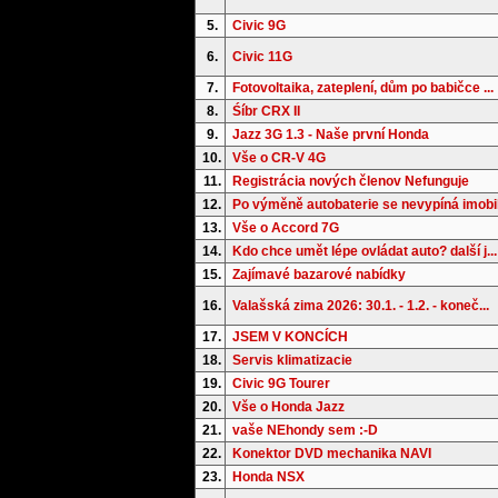
5.
Civic 9G
6.
Civic 11G
7.
Fotovoltaika, zateplení, dům po babičce ...
8.
Śíbr CRX II
9.
Jazz 3G 1.3 - Naše první Honda
10.
Vše o CR-V 4G
11.
Registrácia nových členov Nefunguje
12.
Po výměně autobaterie se nevypíná imobil.
13.
Vše o Accord 7G
14.
Kdo chce umět lépe ovládat auto? další j...
15.
Zajímavé bazarové nabídky
16.
Valašská zima 2026: 30.1. - 1.2. - koneč...
17.
JSEM V KONCÍCH
18.
Servis klimatizacie
19.
Civic 9G Tourer
20.
Vše o Honda Jazz
21.
vaše NEhondy sem :-D
22.
Konektor DVD mechanika NAVI
23.
Honda NSX