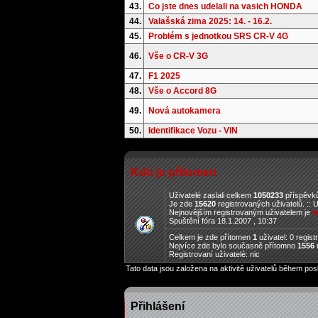
43.
Co jste dnes udelali na vasich HONDA
44.
Valašská zima 2025: 14. - 16.2.
45.
Problém s jednotkou SRS CR-V 4G
46.
Vše o CR-V 3G
47.
F1 2025
48.
Vše o Accord 8G
49.
Nová autokamera
50.
Identifikace Vozu - VIN
Kdo je přítomen
Uživatelé zaslali celkem
1050233
příspěvků
Je zde
15620
registrovaných uživatelů. :: 
Nejnovějším registrovaným uživatelem je
w
Spuštění fóra 18.1.2007 , 10:37
Celkem je zde přítomen
1
uživatel: 0 regis
Nejvíce zde bylo současně přítomno
1556
u
Registrovaní uživatelé: nic
Tato data jsou založena na aktivitě uživatelů během pos
Přihlášení