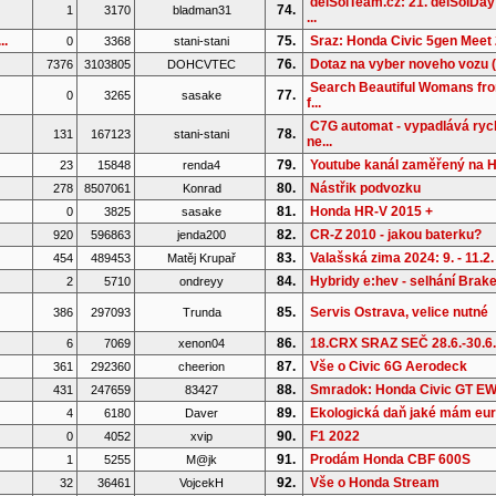
delSolTeam.cz: 21. delSolDay
74.
1
3170
bladman31
...
..
75.
Sraz: Honda Civic 5gen Meet 
0
3368
stani-stani
76.
Dotaz na vyber noveho vozu (
7376
3103805
DOHCVTEC
Search Beautiful Womans fr
77.
0
3265
sasake
f...
C7G automat - vypadlává rych
78.
131
167123
stani-stani
ne...
79.
Youtube kanál zaměřený na 
23
15848
renda4
80.
Nástřik podvozku
278
8507061
Konrad
81.
Honda HR-V 2015 +
0
3825
sasake
82.
CR-Z 2010 - jakou baterku?
920
596863
jenda200
83.
Valašská zima 2024: 9. - 11.2.
454
489453
Matěj Krupař
84.
Hybridy e:hev - selhání Brake 
2
5710
ondreyy
85.
Servis Ostrava, velice nutné
386
297093
Trunda
86.
18.CRX SRAZ SEČ 28.6.-30.6
6
7069
xenon04
87.
Vše o Civic 6G Aerodeck
361
292360
cheerion
88.
Smradok: Honda Civic GT E
431
247659
83427
89.
Ekologická daň jaké mám eu
4
6180
Daver
90.
F1 2022
0
4052
xvip
91.
Prodám Honda CBF 600S
1
5255
M@jk
92.
Vše o Honda Stream
32
36461
VojcekH