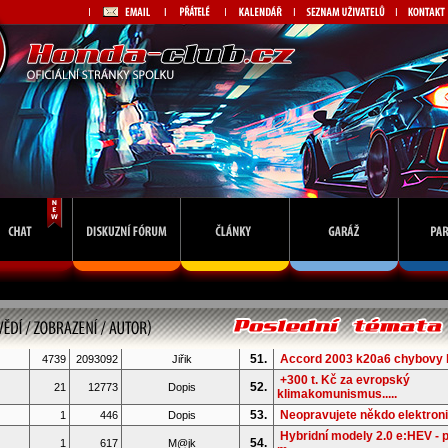
51.
Accord 2003 k20a6 chybovy 
4739
2093092
Jiřik
+300 t. Kč za evropský
52.
21
12773
Dopis
klimakomunismus.....
53.
Neopravujete někdo elektron
1
446
Dopis
Hybridní modely 2.0 e:HEV - 
54.
1
617
M@jk