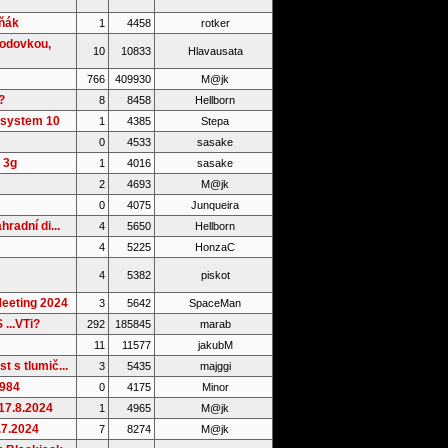
íňák
1
4458
rotker
vodovkou,
10
10833
Hlavausata
766
409930
M@jk
?
8
8458
Hellborn
 system 10
1
4385
Stepa
0
4533
sasake
v 3g
1
4016
sasake
2
4693
M@jk
0
4075
Junqueira
hradní di...
4
5650
Hellborn
4
5225
HonzaC
4
5382
piskot
eeting 2024
3
5642
SpaceMan
...VTi?
292
185845
marab
11
11577
jakubM
t s tlumič...
3
5435
majggi
1984
0
4175
Minor
17.8.2024
1
4965
M@jk
.7.2024
7
8274
M@jk