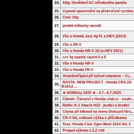
24.
A8g: Osvětlení AC středového panelu
25.
Vypnutí upozornění na překročení rychlos.
26.
Civic 10g
27.
predni mlhovky nesviti
28.
Vše o Honda Jazz 4g FL e:HEV (2023)
29.
Vše o ZR-V
30.
Vše o Honda HR-V 3G (e:HEV 2021)
31.
crv 3g spatne razeni 5 a 6
32.
Vše o Honda HR-V
33.
Vše o Honda FR-V
34.
Vrzání/skřípání při točení volantem – Ci...
RASTA: NEW PROJECT - Honda CRX 2G
35.
B16A2 ...
36.
★ HONDAy 2025 ★ - 4.7.- 6.7.2025
37.
Článek: Členství v Honda-club.cz - souhr...
38.
ReNo: K-1 Attack H22 - jezdici a brzdici
39.
Chyba při kliknutí na menu Diskuzní fóru...
40.
CR-V 6G, celková výška s příčníkama
41.
Sraz: Honda Civic 5gen Meet 2024 Vol. 5
42.
Propad výkonu u 2,2 ctdi