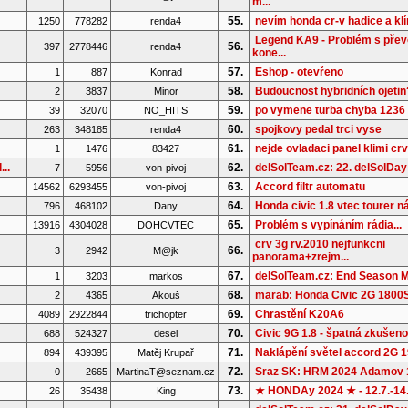
m...
55.
nevím honda cr-v hadice a kl
1250
778282
renda4
Legend KA9 - Problém s pře
56.
397
2778446
renda4
kone...
57.
Eshop - otevřeno
1
887
Konrad
58.
Budoucnost hybridních ojetin
2
3837
Minor
59.
po vymene turba chyba 1236
39
32070
NO_HITS
60.
spojkovy pedal trci vyse
263
348185
renda4
61.
nejde ovladaci panel klimi cr
1
1476
83427
..
62.
delSolTeam.cz: 22. delSolDay
7
5956
von-pivoj
63.
Accord filtr automatu
14562
6293455
von-pivoj
64.
Honda civic 1.8 vtec tourer ná
796
468102
Dany
65.
Problém s vypínáním rádia...
13916
4304028
DOHCVTEC
crv 3g rv.2010 nejfunkcni
66.
3
2942
M@jk
panorama+zrejm...
67.
delSolTeam.cz: End Season M
1
3203
markos
68.
marab: Honda Civic 2G 1800S 
2
4365
Akouš
69.
Chrastění K20A6
4089
2922844
trichopter
70.
Civic 9G 1.8 - špatná zkušenos
688
524327
desel
71.
Naklápění světel accord 2G 
894
439395
Matěj Krupař
72.
Sraz SK: HRM 2024 Adamov 
0
2665
MartinaT@seznam.cz
73.
★ HONDAy 2024 ★ - 12.7.-14
26
35438
King