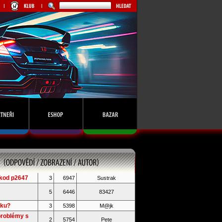
kod p2647
3
6947
Sustrak
5
6446
83427
iku?
3
5398
M@jk
problémy s
2
5754
Pete