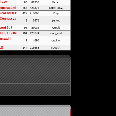
ačka?
83
87338
Mr_xx
generacemi
456
423376
iNtEgRaCZ
 GRAF/VIDEO
427
416060
Prey
 Connect za
2
6578
piskot
cord 7g?
98
86036
Akouš
n ED3 USDM
104
126774
mad_zed
ní zadní
1
4898
capino
:))
144
216583
RASTA