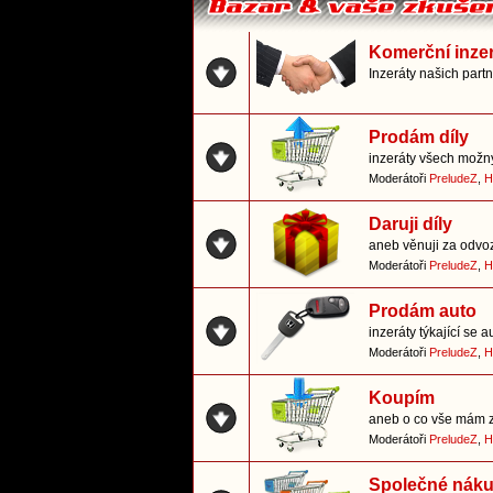
Komerční inze
Inzeráty našich part
Prodám díly
inzeráty všech možn
Moderátoři
PreludeZ
,
H
Daruji díly
aneb věnuji za odvo
Moderátoři
PreludeZ
,
H
Prodám auto
inzeráty týkající se a
Moderátoři
PreludeZ
,
H
Koupím
aneb o co vše mám 
Moderátoři
PreludeZ
,
H
Společné nák