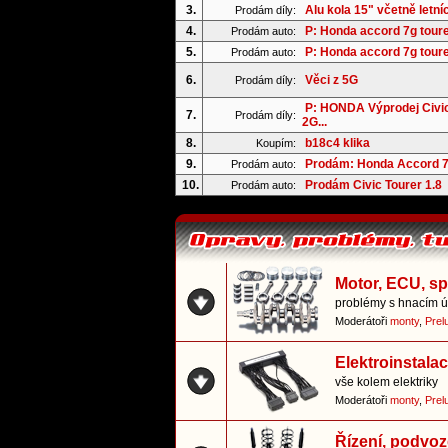
3.
Alu kola 15" včetně letní
Prodám díly:
4.
P: Honda accord 7g tour
Prodám auto:
5.
P: Honda accord 7g tour
Prodám auto:
6.
Věci z 5G
Prodám díly:
P: HONDA Výprodej Civi
7.
Prodám díly:
2G...
8.
b18c4 klika
Koupím:
9.
Prodám: Honda Accord 7
Prodám auto:
10.
Prodám Civic Tourer 1.8
Prodám auto:
Motor, ECU, s
problémy s hnacím ús
Moderátoři
monty
,
Prel
Elektroinstala
vše kolem elektriky
Moderátoři
monty
,
Prel
Řízení, podvoz