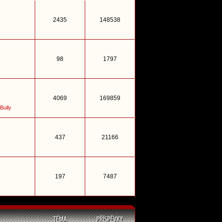
2435
148538
98
1797
4069
169859
Bully
437
21166
197
7487