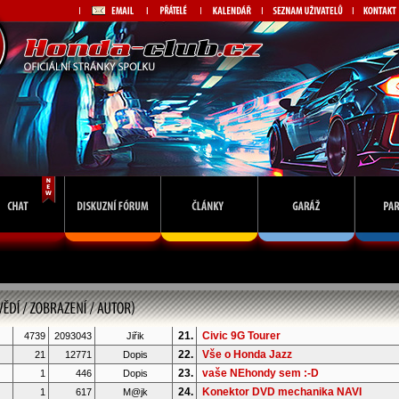
21.
Civic 9G Tourer
4739
2093043
Jiřik
22.
Vše o Honda Jazz
21
12771
Dopis
23.
vaše NEhondy sem :-D
1
446
Dopis
24.
Konektor DVD mechanika NAVI
1
617
M@jk