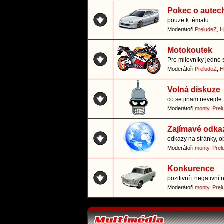
Pokec o autec
pouze k tématu ...
Moderátoři
PreludeZ
,
H
Motokoutek
Pro milovníky jedné 
Moderátoři
PreludeZ
,
H
Volná diskuze
co se jinam nevejde
Moderátoři
monty
,
Prel
Zajímavé odka
odkazy na stránky, o
Moderátoři
monty
,
Prel
Konkurence
pozitivní i negativn
Moderátoři
monty
,
Prel