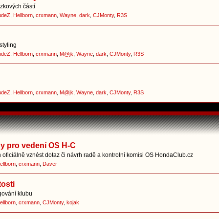
zkových částí
udeZ
,
Hellborn
,
crxmann
,
Wayne
,
dark
,
CJMonty
,
R3S
styling
udeZ
,
Hellborn
,
crxmann
,
M@jk
,
Wayne
,
dark
,
CJMonty
,
R3S
udeZ
,
Hellborn
,
crxmann
,
M@jk
,
Wayne
,
dark
,
CJMonty
,
R3S
hy pro vedení OS H-C
oficiálně vznést dotaz či návrh radě a kontrolní komisi OS HondaClub.cz
ellborn
,
crxmann
,
Daver
osti
gování klubu
ellborn
,
crxmann
,
CJMonty
,
kojak