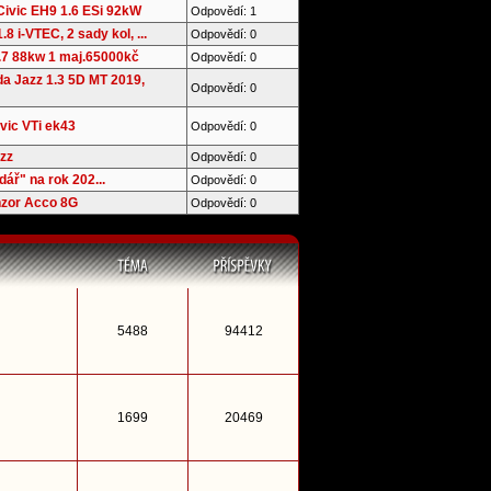
ivic EH9 1.6 ESi 92kW
Odpovědí: 1
.8 i-VTEC, 2 sady kol, ...
Odpovědí: 0
1.7 88kw 1 maj.65000kč
Odpovědí: 0
 Jazz 1.3 5D MT 2019,
Odpovědí: 0
ivic VTi ek43
Odpovědí: 0
zz
Odpovědí: 0
ář" na rok 202...
Odpovědí: 0
nzor Acco 8G
Odpovědí: 0
5488
94412
1699
20469