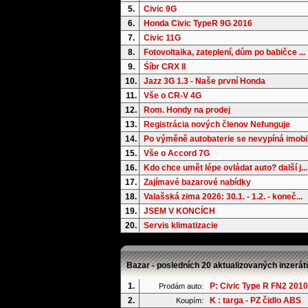
5.
Civic 9G
6.
Honda Civic TypeR 9G 2016
7.
Civic 11G
8.
Fotovoltaika, zateplení, dům po babičce ...
9.
Śíbr CRX II
10.
Jazz 3G 1.3 - Naše první Honda
11.
Vše o CR-V 4G
12.
Rom. Hondy na prodej
13.
Registrácia nových členov Nefunguje
14.
Po výměně autobaterie se nevypíná imobil.
15.
Vše o Accord 7G
16.
Kdo chce umět lépe ovládat auto? další j...
17.
Zajímavé bazarové nabídky
18.
Valašská zima 2026: 30.1. - 1.2. - koneč...
19.
JSEM V KONCÍCH
20.
Servis klimatizacie
Bazar - posledních 20 aktualizovaných inzerát
1.
P: Civic Type R FN2 2010
Prodám auto:
2.
K : targa - PZ čidlo ABS
Koupím: