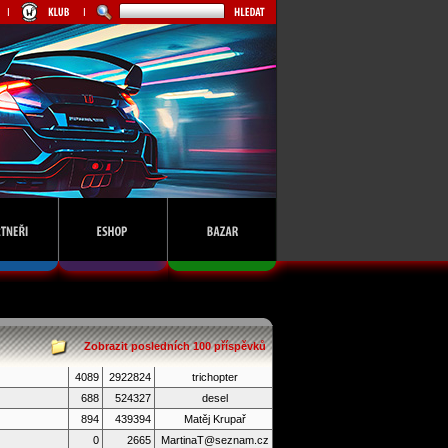
Zobrazit posledních 100 příspěvků
4089
2922824
trichopter
688
524327
desel
894
439394
Matěj Krupař
0
2665
MartinaT@seznam.cz