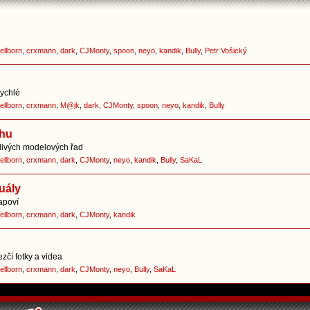
ellborn
,
crxmann
,
dark
,
CJMonty
,
spoon
,
neyo
,
kandik
,
Bully
,
Petr Vošický
rychlé
ellborn
,
crxmann
,
M@jk
,
dark
,
CJMonty
,
spoon
,
neyo
,
kandik
,
Bully
chu
tlivých modelových řad
ellborn
,
crxmann
,
dark
,
CJMonty
,
neyo
,
kandik
,
Bully
,
SaKaL
uály
apoví
ellborn
,
crxmann
,
dark
,
CJMonty
,
kandik
zčí fotky a videa
ellborn
,
crxmann
,
dark
,
CJMonty
,
neyo
,
Bully
,
SaKaL