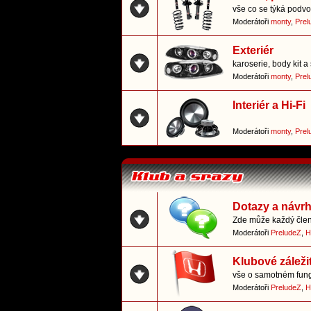
vše co se týká podvo
Moderátoři
monty
,
Prel
Exteriér
karoserie, body kit a 
Moderátoři
monty
,
Prel
Interiér a Hi-Fi
Moderátoři
monty
,
Prel
Dotazy a návr
Zde může každý člen 
Moderátoři
PreludeZ
,
H
Klubové záležit
vše o samotném fun
Moderátoři
PreludeZ
,
H