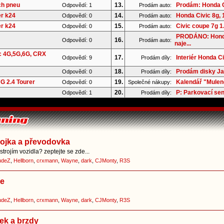
ch pneu
13.
Prodám: Honda C
Odpovědí: 1
Prodám auto:
er k24
14.
Honda Civic 8g, 1
Odpovědí: 0
Prodám auto:
er k24
15.
Civic coupe 7g 
Odpovědí: 0
Prodám auto:
PRODÁNO: Honda
16.
Odpovědí: 0
Prodám auto:
naje...
c 4G,5G,6G, CRX
17.
Interiér Honda C
Odpovědí: 9
Prodám díly:
18.
Prodám disky Ja
Odpovědí: 0
Prodám díly:
G 2.4 Tourer
19.
Kalendář "Mulend
Odpovědí: 0
Společné nákupy:
20.
P: Parkovací se
Odpovědí: 1
Prodám díly:
pojka a převodovka
trojím vozidla? zeptejte se zde...
udeZ
,
Hellborn
,
crxmann
,
Wayne
,
dark
,
CJMonty
,
R3S
ce
udeZ
,
Hellborn
,
crxmann
,
Wayne
,
dark
,
CJMonty
,
R3S
ek a brzdy