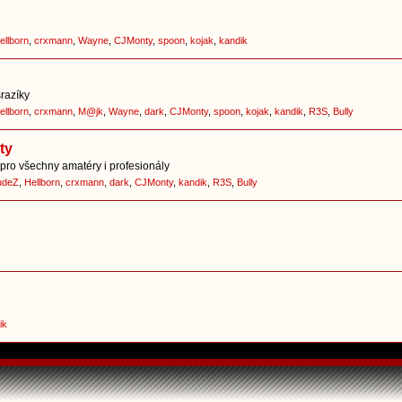
ellborn
,
crxmann
,
Wayne
,
CJMonty
,
spoon
,
kojak
,
kandik
srazíky
ellborn
,
crxmann
,
M@jk
,
Wayne
,
dark
,
CJMonty
,
spoon
,
kojak
,
kandik
,
R3S
,
Bully
ty
pro všechny amatéry i profesionály
udeZ
,
Hellborn
,
crxmann
,
dark
,
CJMonty
,
kandik
,
R3S
,
Bully
ik