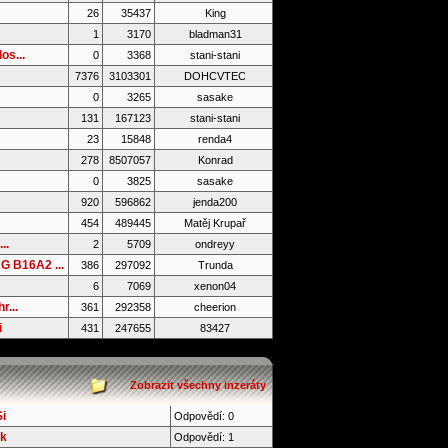
26
35437
King
1
3170
bladman31
os...
0
3368
stani-stani
7376
3103301
DOHCVTEC
0
3265
sasake
131
167123
stani-stani
23
15848
renda4
278
8507057
Konrad
0
3825
sasake
920
596862
jenda200
454
489445
Matěj Krupař
..
2
5709
ondreyy
 B16A2 ...
386
297092
Trunda
6
7069
xenon04
r...
361
292358
cheerion
i
431
247655
83427
Zobrazit všechny inzeráty
i
Odpovědí: 0
ek
Odpovědí: 1