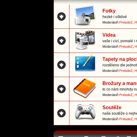
Fotky
hezké i ošklivé
Moderátoři
PreludeZ
,
H
Videa
vaše i cizí, pomalé i 
Moderátoři
PreludeZ
,
H
Tapety na plo
rozděleno dle jedno
Moderátoři
PreludeZ
,
H
Brožury a man
to co nám mnohdy n
Moderátoři
PreludeZ
,
H
Soutěže
naše soutěže o nejhe
Moderátoři
PreludeZ
,
H