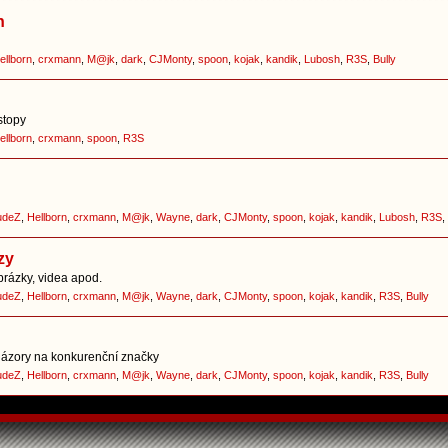
h
ellborn
,
crxmann
,
M@jk
,
dark
,
CJMonty
,
spoon
,
kojak
,
kandik
,
Lubosh
,
R3S
,
Bully
stopy
ellborn
,
crxmann
,
spoon
,
R3S
udeZ
,
Hellborn
,
crxmann
,
M@jk
,
Wayne
,
dark
,
CJMonty
,
spoon
,
kojak
,
kandik
,
Lubosh
,
R3S
,
zy
brázky, videa apod.
udeZ
,
Hellborn
,
crxmann
,
M@jk
,
Wayne
,
dark
,
CJMonty
,
spoon
,
kojak
,
kandik
,
R3S
,
Bully
í názory na konkurenční značky
udeZ
,
Hellborn
,
crxmann
,
M@jk
,
Wayne
,
dark
,
CJMonty
,
spoon
,
kojak
,
kandik
,
R3S
,
Bully