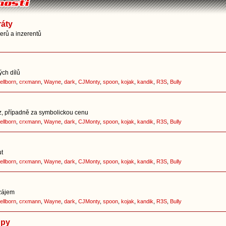
ráty
nerů a inzerentů
ých dílů
ellborn
,
crxmann
,
Wayne
,
dark
,
CJMonty
,
spoon
,
kojak
,
kandik
,
R3S
,
Bully
z, případně za symbolickou cenu
ellborn
,
crxmann
,
Wayne
,
dark
,
CJMonty
,
spoon
,
kojak
,
kandik
,
R3S
,
Bully
ut
ellborn
,
crxmann
,
Wayne
,
dark
,
CJMonty
,
spoon
,
kojak
,
kandik
,
R3S
,
Bully
zájem
ellborn
,
crxmann
,
Wayne
,
dark
,
CJMonty
,
spoon
,
kojak
,
kandik
,
R3S
,
Bully
upy