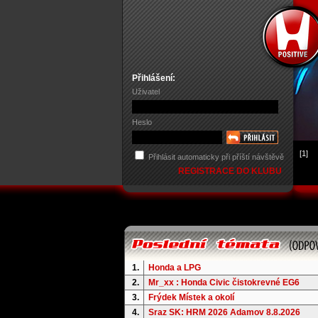
Přihlášení:
Uživatel
Heslo
[1]
Přihlásit automaticky při příští návštěvě
REGISTRACE DO KLUBU
1.
Honda a LPG
2.
Mr_xx : Honda Civic čistokrevné EG6
3.
Frýdek Místek a okolí
4.
Sraz SK: HRM 2026 Adamov 8.8.2026