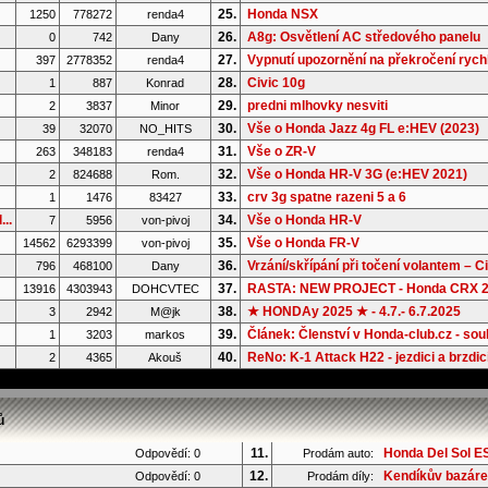
25.
Honda NSX
1250
778272
renda4
26.
A8g: Osvětlení AC středového panelu
0
742
Dany
27.
Vypnutí upozornění na překročení rychl
397
2778352
renda4
28.
Civic 10g
1
887
Konrad
29.
predni mlhovky nesviti
2
3837
Minor
30.
Vše o Honda Jazz 4g FL e:HEV (2023)
39
32070
NO_HITS
31.
Vše o ZR-V
263
348183
renda4
32.
Vše o Honda HR-V 3G (e:HEV 2021)
2
824688
Rom.
33.
crv 3g spatne razeni 5 a 6
1
1476
83427
..
34.
Vše o Honda HR-V
7
5956
von-pivoj
35.
Vše o Honda FR-V
14562
6293399
von-pivoj
36.
Vrzání/skřípání při točení volantem – Ci.
796
468100
Dany
37.
RASTA: NEW PROJECT - Honda CRX 2G
13916
4303943
DOHCVTEC
38.
★ HONDAy 2025 ★ - 4.7.- 6.7.2025
3
2942
M@jk
39.
Článek: Členství v Honda-club.cz - souh
1
3203
markos
40.
ReNo: K-1 Attack H22 - jezdici a brzdic
2
4365
Akouš
ů
11.
Honda Del Sol ES
Odpovědí: 0
Prodám auto:
12.
Kendíkův bazár
Odpovědí: 0
Prodám díly: