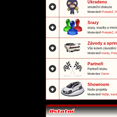
Ukradeno
smuteční diskuze
Moderátoři
PreludeZ
,
H
Srazy
srazy, srazíky a mini
Moderátoři
PreludeZ
,
H
Závody a sprin
Vše kolem závodění 
Moderátoři
monty
,
Prel
Partneři
Partneři klubu
Moderátor
Daver
Showroom
Naše projekty
Moderátoři
M@jk
,
kand