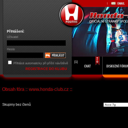
Přihlášení:
Uživatel
Heslo
[1]
Přihlásit automaticky při příští návštěvě
REGISTRACE DO KLUBU
Obsah fóra :: www.honda-club.cz ::
Vst
Skupiny bez členů