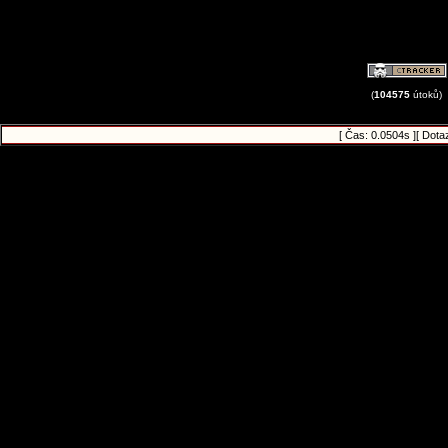
(
104575
útoků)
[ Čas: 0.0504s ][ Dota