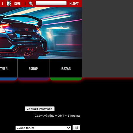
Časy uváděny v GMT + 1 hodina
ejdi na: