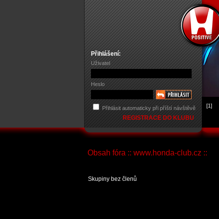
Přihlášení:
Uživatel
Heslo
[1]
Přihlásit automaticky při příští návštěvě
REGISTRACE DO KLUBU
Obsah fóra :: www.honda-club.cz ::
Skupiny bez členů