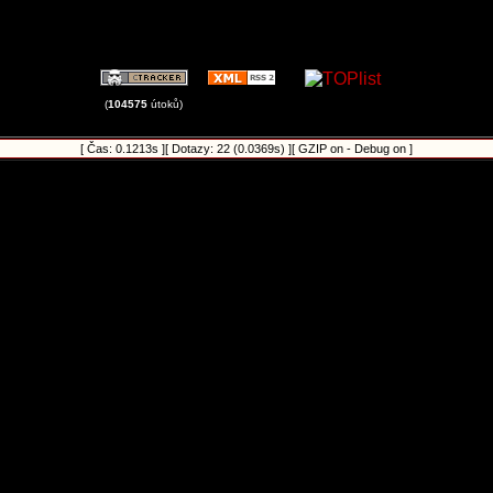
(
104575
útoků)
[ Čas: 0.1213s ][ Dotazy: 22 (0.0369s) ][ GZIP on - Debug on ]