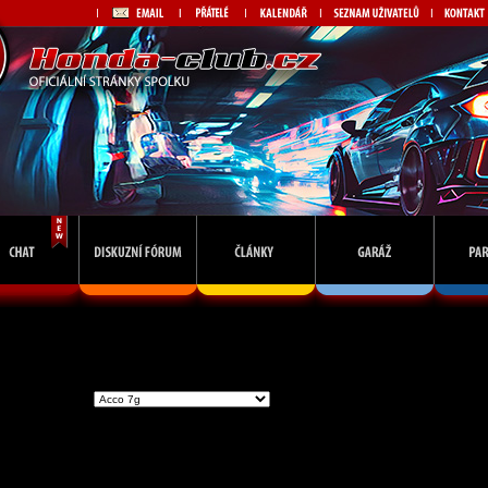
Vstoupit do skupiny
Př