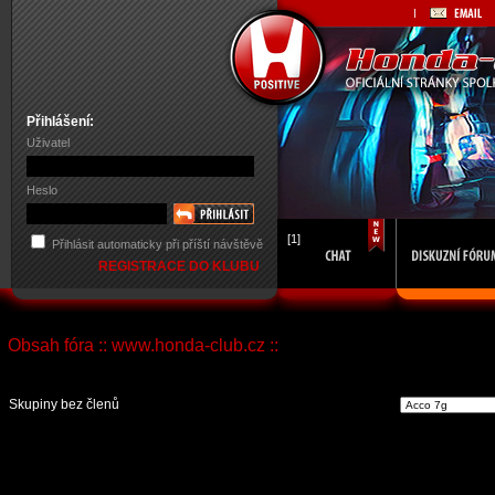
Přihlášení:
Uživatel
Heslo
[1]
Přihlásit automaticky při příští návštěvě
REGISTRACE DO KLUBU
Obsah fóra :: www.honda-club.cz ::
Vst
Skupiny bez členů