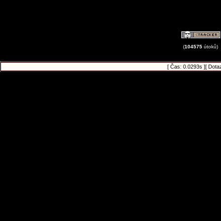
(
104575
útoků)
[ Čas: 0.0293s ][ Dota