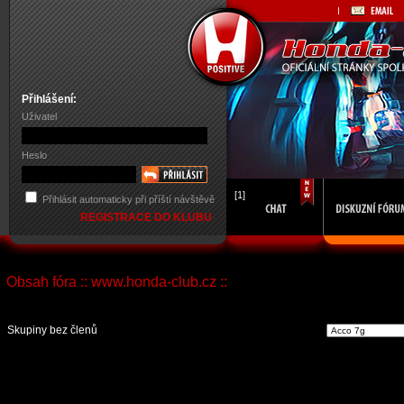
Přihlášení:
Uživatel
Heslo
[1]
Přihlásit automaticky při příští návštěvě
REGISTRACE DO KLUBU
Obsah fóra :: www.honda-club.cz ::
Vst
Skupiny bez členů