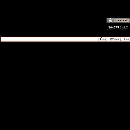
(
104575
útoků)
[ Čas: 0.0292s ][ Dota