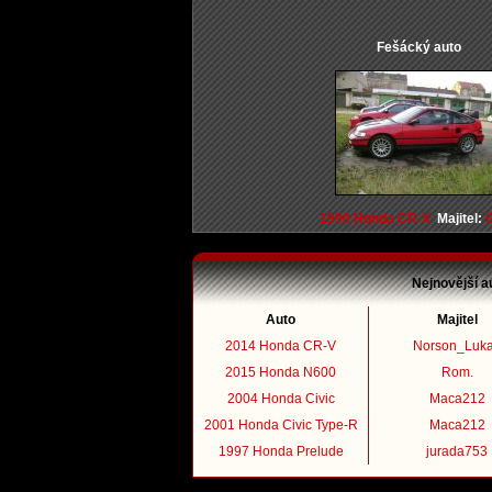
Fešácký auto
1990 Honda CR-X
Majitel:
Nejnovější a
Auto
Majitel
2014 Honda CR-V
Norson_Luk
2015 Honda N600
Rom.
2004 Honda Civic
Maca212
2001 Honda Civic Type-R
Maca212
1997 Honda Prelude
jurada753