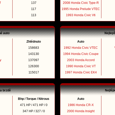
ř
137
2008 Honda Civic Type-R
117
1995 Honda Prelude VTEC
113
1993 Honda Civic Vti
né auto
Nejlep
Zhlédnuto
Auto
158683
1992 Honda Civic VTEC
143130
1994 Honda Civic Coupe
y
137097
2003 Honda Accord
126300
1990 Honda Civic VT
115017
1997 Honda Civic EK4
na brzdě
Nejlép
Bhp / Torque / Nitrous
Auto
471 HP / 471 HP / 0
1986 Honda CR-X
347 HP / 327 / 0
2000 Honda Insight