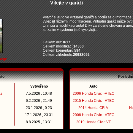
Vítejte v garáži
Vytvoř si auto ve virtuální garáži a poděl se o informace s
vylepšil různými modifikacemi. Virtuální garáž může bý
tuningů a modifikací auta! Díky za slušné chování a úpo
se zatím v systému jistě vyskytují...
Celkem aut:
3617
Celkem modifikací:
14300
Celkem komentářů:
594
Celkem zhlédnuto:
20982092
Gege
uto
Poslední
Vytvořeno
Auto
as
7.5.2026 , 10:48
2006 Honda Civic i-VTEC
6.2.2026 , 21:49
2015 Honda Civic i-VTEC
23.1.2026 , 0:23
2014 Honda CR-V
N
17.1.2026 , 23:31
2008 Honda Civic i-VTEC
8.8.2025 , 13:31
2019 Honda Civic VT