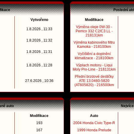
fikace
Poslední ak
Vytvořeno
Modifikace
Výměna oleje 0W-30 -
1.8.2026 , 11:33
Pemco 332 C2/C3 LL -
218131km
1.8.2026 , 11:32
Výměna kabinového filtru
Kamoka - 218100km
1.8.2026 , 11:31
Vyčištění a doplnění
klimatizace - 218100km
1.8.2026 , 11:28
Výplach motoru - Liqui
Moly Pro-Line - 218131km
Přední brzdové destičky
27.6.2026 , 10:36
ATE 13.0460-5820
(AT605820) - 216500km
ané auto
Nejvíce
Modifikace
Auto
193
2004 Honda Civic Type-R
167
1999 Honda Prelude