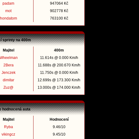
padam
947064 Kč
mot
902778 Kč
hondatom
763100 Kč
ší sprinty na 400m
Majitel
400m
Wheelman
11.614s @ 0.000 Km/h
2Bera
11.688s @ 200.670 Km/h
Jenczek
11.750s @ 0.000 Km/h
dimitar
12.699s @ 173.300 Km/h
Zuz@
13.000s @ 174.000 Km/h
e hodnocená auta
Majitel
Hodnocení
Ryba
9.46/10
vikingcz
9.45/10