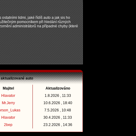
 ostatními lidmi, jaké řídíš auto a jak sis ho
t užitečným pomocníkem při hledání různých
zornění administrátorů na případné chyby (které
 aktualizované auto
Majitel
Aktualizováno
Hlavator
1.8.2026 , 11:33
Mr.Jerry
10.6.2026 , 18:40
orson_Lukas
7.5.2026 , 10:48
Hlavator
30.4.2026 , 11:33
2bep
23.2.2026 , 14:36