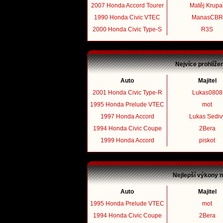
2007 Honda Accord Tourer
Matěj Krupa
1990 Honda Civic VTEC
ManasCBR
2000 Honda Civic Type-S
R3S
Nejvíce prohlíže
Auto
Majitel
2001 Honda Civic Type-R
Lukas0808
1995 Honda Prelude VTEC
mot
1997 Honda Accord
Lukas Sediv
1994 Honda Civic Coupe
2Bera
1999 Honda Accord
piskot
Nejlepší výkony 
Auto
Majitel
1995 Honda Prelude VTEC
mot
1994 Honda Civic Coupe
2Bera