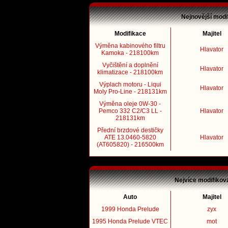
Nejnovější modi
Modifikace
Majitel
Výměna kabinového filtru
Hlavator
Kamoka - 218100km
Vyčištění a doplnění
Hlavator
klimatizace - 218100km
Výplach motoru - Liqui
Hlavator
Moly Pro-Line - 218131km
Výměna oleje 0W-30 -
Pemco 332 C2/C3 LL -
Hlavator
218131km
Přední brzdové destičky
ATE 13.0460-5820
Hlavator
(AT605820) - 216500km
Nejvíce modifikov
Auto
Majitel
1999 Honda Prelude
zyx
1995 Honda Prelude VTEC
mot