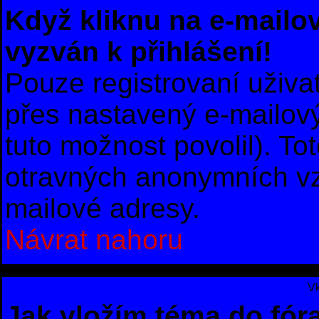
Když kliknu na e-mailov
vyzván k přihlášení!
Pouze registrovaní uživa
přes nastavený e-mailový
tuto možnost povolil). To
otravných anonymních vzk
mailové adresy.
Návrat nahoru
Vk
Jak vložím téma do fór