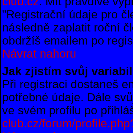
club.cz
. Mít pravdivě vy
"Registrační údaje pro č
následně zaplatit roční 
obdržíš emailem po regist
Návrat nahoru
Jak zjistím svůj variab
Při registraci dostaneš e
potřebné údaje. Dále svů
ve svém profilu po přihl
club.cz/forum/profile.ph