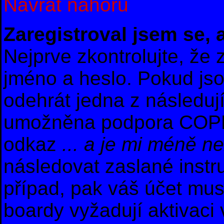
Návrat nahoru
Zaregistroval jsem se, 
Nejprve zkontrolujte, že
jméno a heslo. Pokud js
odehrát jedna z následuj
umožněna podpora COPPA a
odkaz
... a je mi méně ne
následovat zaslané instr
případ, pak váš účet mus
boardy vyžadují aktivaci