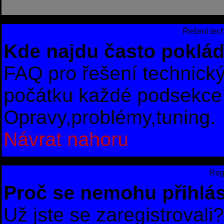
Řešení tec
Kde najdu často poklád
FAQ pro řešení technick
počátku každé podsekce 
Opravy,problémy,tuning.
Návrat nahoru
Regi
Proč se nemohu přihlás
Už jste se zaregistrovali