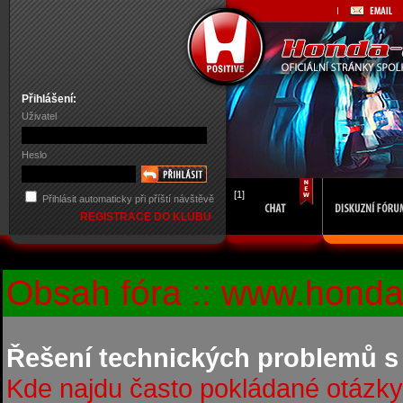
Přihlášení:
Uživatel
Heslo
[1]
Přihlásit automaticky při příští návštěvě
REGISTRACE DO KLUBU
Obsah fóra :: www.honda-
Řešení technických problemů s
Kde najdu často pokládané otázky