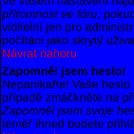
Ve vašem nastavení naj
přítomnost ve fóru
, poku
viditelní jen pro adminis
počítáni jako skrytý uživa
Návrat nahoru
Zapomněl jsem heslo!
Nepanikařte! Vaše heslo
případě zmáčkněte na při
Zapomněl jsem svoje hes
téměř ihned budete přihl