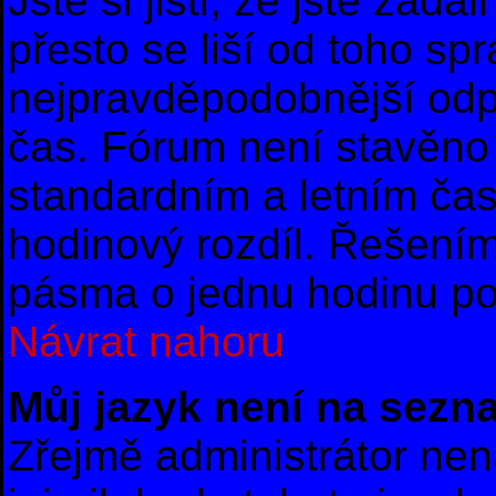
Jste si jisti, že jste zad
přesto se liší od toho sp
nejpravděpodobnější odpo
čas. Fórum není stavěno 
standardním a letním ča
hodinový rozdíl. Řešení
pásma o jednu hodinu po 
Návrat nahoru
Můj jazyk není na sezn
Zřejmě administrátor nena