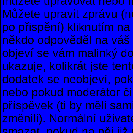
můžete upravovat nebo m
Můžete upravit zprávu (
po přispění) kliknutím na
někdo odpověděl na váš p
objeví se vám malinký do
ukazuje, kolikrát jste te
dodatek se neobjeví, po
nebo pokud moderátor či 
příspěvek (ti by měli sam
změnili). Normální uživa
smazat, pokud na něj již