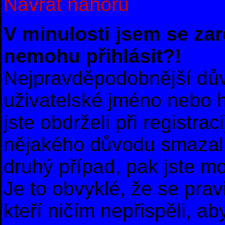
Návrat nahoru
V minulosti jsem se zar
nemohu přihlásit?!
Nejpravděpodobnější dův
uživatelské jméno nebo he
jste obdrželi při registra
nějakého důvodu smazal 
druhý případ, pak jste m
Je to obvyklé, že se prav
kteří ničím nepřispěli, ab