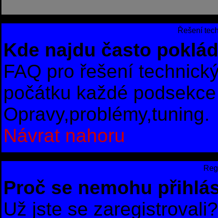
Řešení tec
Kde najdu často poklád
FAQ pro řešení technick
počátku každé podsekce 
Opravy,problémy,tuning.
Návrat nahoru
Regi
Proč se nemohu přihlás
Už jste se zaregistrovali