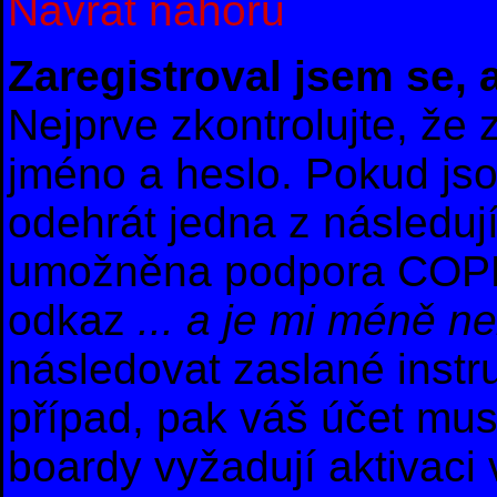
Návrat nahoru
Zaregistroval jsem se, 
Nejprve zkontrolujte, že
jméno a heslo. Pokud js
odehrát jedna z následuj
umožněna podpora COPPA a
odkaz
... a je mi méně ne
následovat zaslané instr
případ, pak váš účet mus
boardy vyžadují aktivaci