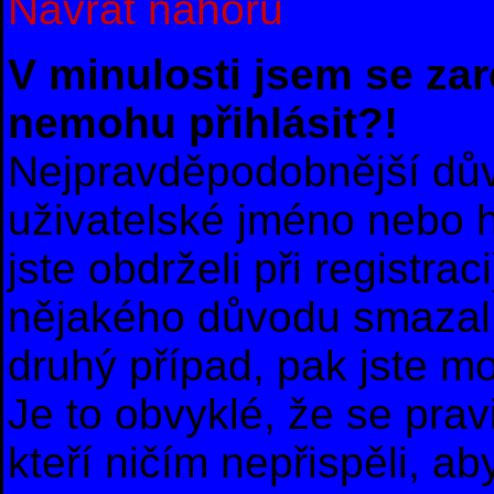
Návrat nahoru
V minulosti jsem se zar
nemohu přihlásit?!
Nejpravděpodobnější dův
uživatelské jméno nebo he
jste obdrželi při registra
nějakého důvodu smazal 
druhý případ, pak jste m
Je to obvyklé, že se prav
kteří ničím nepřispěli, ab