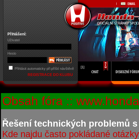
Přihlášení:
Uživatel
Heslo
[1]
Přihlásit automaticky při příští návštěvě
REGISTRACE DO KLUBU
Obsah fóra :: www.honda-
Řešení technických problemů s
Kde najdu často pokládané otázky