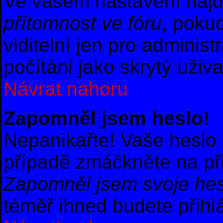
Ve vašem nastavení naj
přítomnost ve fóru
, poku
viditelní jen pro adminis
počítáni jako skrytý uživa
Návrat nahoru
Zapomněl jsem heslo!
Nepanikařte! Vaše heslo
případě zmáčkněte na při
Zapomněl jsem svoje hes
téměř ihned budete přihl