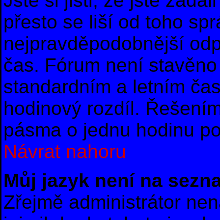
Jste si jisti, že jste zad
přesto se liší od toho sp
nejpravděpodobnější odpo
čas. Fórum není stavěno 
standardním a letním ča
hodinový rozdíl. Řešení
pásma o jednu hodinu po 
Návrat nahoru
Můj jazyk není na sezn
Zřejmě administrátor nena