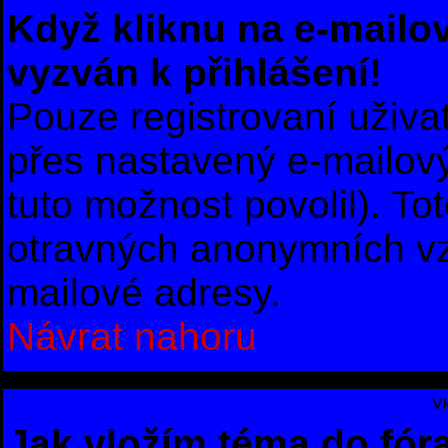
Když kliknu na e-mailov
vyzván k přihlášení!
Pouze registrovaní uživa
přes nastavený e-mailový
tuto možnost povolil). To
otravných anonymních vzk
mailové adresy.
Návrat nahoru
Vk
Jak vložím téma do fór