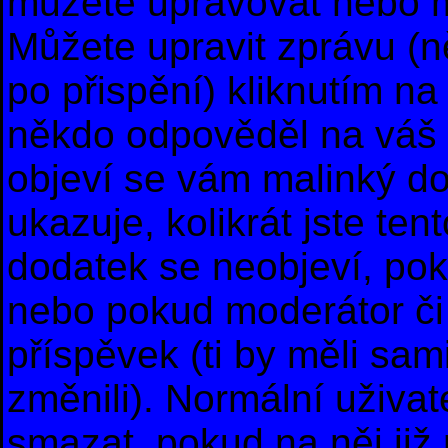
můžete upravovat nebo m
Můžete upravit zprávu (
po přispění) kliknutím na
někdo odpověděl na váš p
objeví se vám malinký do
ukazuje, kolikrát jste te
dodatek se neobjeví, po
nebo pokud moderátor či 
příspěvek (ti by měli sam
změnili). Normální uživa
smazat, pokud na něj již