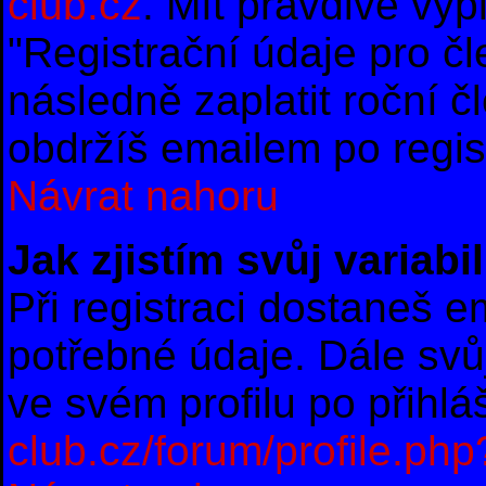
club.cz
. Mít pravdivě vy
"Registrační údaje pro č
následně zaplatit roční 
obdržíš emailem po regist
Návrat nahoru
Jak zjistím svůj variab
Při registraci dostaneš e
potřebné údaje. Dále svů
ve svém profilu po přihl
club.cz/forum/profile.ph