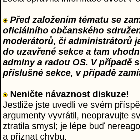
Před založením tématu se zamy
oficiálního občanského sdružení
moderátorů, či administrátorů 
do uzavřené sekce a tam vhodn
adminy a radou OS. V případě s
příslušné sekce, v případě zam
Neničte návaznost diskuze!
Jestliže jste uvedli ve svém přísp
argumenty vyvrátil, neopravujte s
ztratila smysl; je lépe buď nerea
a přiznat chybu.