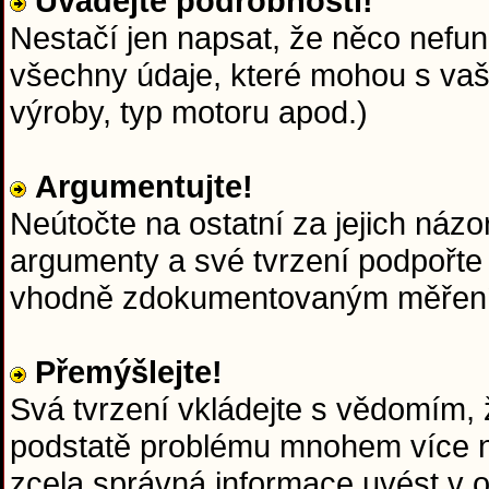
Uvádějte podrobnosti!
Nestačí jen napsat, že něco nefun
všechny údaje, které mohou s va
výroby, typ motoru apod.)
Argumentujte!
Neútočte na ostatní za jejich názo
argumenty a své tvrzení podpořte
vhodně zdokumentovaným měřen
Přemýšlejte!
Svá tvrzení vkládejte s vědomím, ž
podstatě problému mnohem více ne
zcela správná informace uvést v 