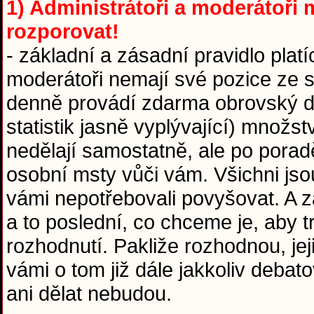
1) Administrátoři a moderátoři m
rozporovat!
- základní a zásadní pravidlo platí
moderátoři nemají své pozice ze sr
denně provádí zdarma obrovský díl
statistik jasně vyplývající) množst
nedělají samostatně, ale po pora
osobní msty vůči vám. Všichni jso
vámi nepotřebovali povyšovat. A za
a to poslední, co chceme je, aby 
rozhodnutí. Pakliže rozhodnou, jej
vámi o tom již dále jakkoliv debat
ani dělat nebudou.