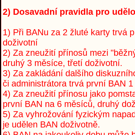
2) Dosavadní pravidla pro udělo
1) Při BANu za 2 žluté karty trvá 
doživotní
2) Za zneužití přínosů mezi "běžný
druhý 3 měsíce, třetí doživotní.
3) Za zakládání dalšího diskuzní
či administrátora trvá první BAN 1
4) Za zneužití přínosu jako pomst
první BAN na 6 měsíců, druhý dož
5) Za vyhrožování fyzickým napade
je udělen BAN doživotně.
6) BAN na jakoukoliv dobu může 