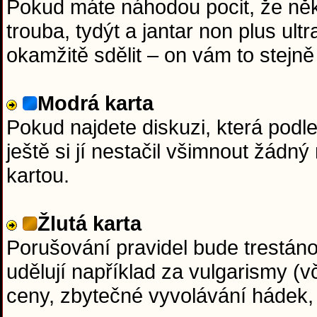
Pokud máte náhodou pocit, že něk
trouba, tydýt a jantar non plus ul
okamžitě sdělit – on vám to stejně 
Modrá karta
Pokud najdete diskuzi, která podl
ještě si jí nestačil všimnout žádn
kartou.
Žlutá karta
Porušování pravidel bude trestáno 
udělují například za vulgarismy (v
ceny, zbytečné vyvolávání hádek,