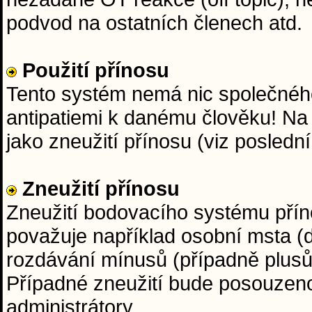
podvod na ostatních členech atd.
Použití přínosu
Tento systém nemá nic společného
antipatiemi k danému člověku! Na
jako zneužití přínosu (viz posledn
Zneužití přínosu
Zneužití bodovacího systému přín
považuje například osobní msta (d
rozdávání mínusů (případně plus
Případné zneužití bude posouzen
administrátory.