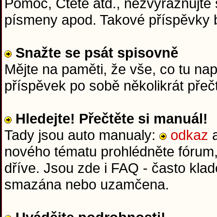
Pomoc, Čtěte atd., nezvýrazňujte 
písmeny apod. Takové příspěvky
Snažte se psát spisovně
Mějte na paměti, že vše, co tu na
příspěvek po sobě několikrát přeč
Hledejte! Přečtěte si manuál!
Tady jsou auto manualy:
odkaz
nového tématu prohlédněte fórum,
dříve. Jsou zde i FAQ - často kla
smazána nebo uzamčena.