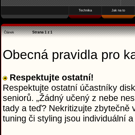
Technika
Jak na to
Strana
1
z
1
Článek
Obecná pravidla pro 
Respektujte ostatní!
Respektujte ostatní účastníky dis
seniorů. „Žádný učený z nebe nesp
tady a teď? Nekritizujte zbytečně
tuning či styling jsou individuální