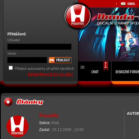
Přihlášení:
Uživatel
Heslo
[1]
Přihlásit automaticky při příští návštěvě
REGISTRACE DO KLUBU
AUTO
Pravidla
Sekce:
Klub
Zaslal:
25.12.2009 , 12:05