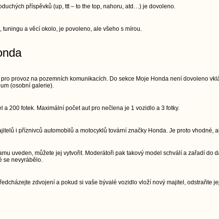
chých příspěvků (up, ttt – to the top, nahoru, atd…) je dovoleno.
, tuningu a věcí okolo, je povoleno, ale všeho s mírou.
onda
 pro provoz na pozemních komunikacích. Do sekce Moje Honda není dovoleno vkláda
um (osobní galerie).
a 200 fotek. Maximální počet aut pro nečlena je 1 vozidlo a 3 fotky.
telů i příznivců automobilů a motocyklů tovární značky Honda. Je proto vhodné, ab
mu uveden, můžete jej vytvořit. Moderátoři pak takový model schválí a zařadí do d
é se nevyrábělo.
edcházejte zdvojení a pokud si vaše bývalé vozidlo vloží nový majitel, odstraňte jej