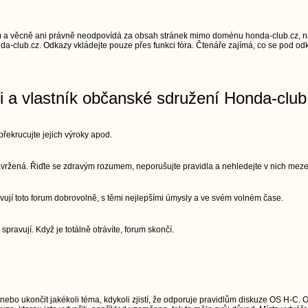
 a věcně ani právně neodpovídá za obsah stránek mimo doménu honda-club.cz, na
a-club.cz. Odkazy vkládejte pouze přes funkci fóra. Čtenáře zajímá, co se pod odk
ři a vlastník občanské sdružení Honda-club
řekrucujte jejich výroky apod.
 navržená. Řiďte se zdravým rozumem, neporušujte pravidla a nehledejte v nich meze
vují toto forum dobrovolně, s těmi nejlepšími úmysly a ve svém volném čase.
 spravují. Když je totálně otrávíte, forum skončí.
 nebo ukončit jakékoli téma, kdykoli zjistí, že odporuje pravidlům diskuze OS H-C. 