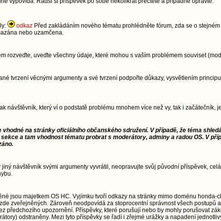
dně vypovídá. Radši si příspěvek po sobě několikrát přečtěte a případně opravte.
ly:
odkaz
Před zakládáním nového tématu prohlédněte fórum, zda se o stejném t
 smazána nebo uzamčena.
lém rozveďte, uveďte všechny údaje, které mohou s vaším problémem souviset (model
im dané tvrzení věcnými argumenty a své tvrzení podpořte důkazy, vysvětlením pri
jak návštěvník, který ví o podstatě problému mnohem více než vy, tak i začátečník,
e vhodné na stránky oficiálního občanského sdružení. V případě, že téma shledá
 sekce a tam vhodnost tématu probrat s moderátory, adminy a radou OS. V pří
záno.
ý jiný návštěvník svými argumenty vyvrátil, neopravujte svůj původní příspěvek, celá
hybu.
ěné jsou majetkem OS HC. Vyjímku tvoří odkazy na stránky mimo doménu honda-cl
zde zveřejněných. Zároveň neodpovídá za stoprocentní správnost všech postupů a
td.) bez předchozího upozornění. Příspěvky, které porušují nebo by mohly porušovat 
átory) odstraněny. Mezi tyto příspěvky se řadí i zřejmé urážky a napadení jednotliv