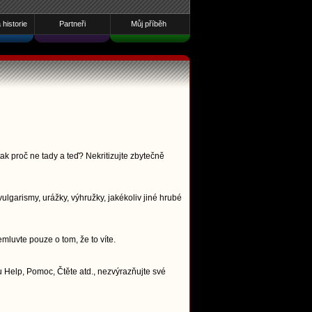
historie
Partneři
Můj příběh
ak proč ne tady a teď? Nekritizujte zbytečně
lgarismy, urážky, výhružky, jakékoliv jiné hrubé
emluvte pouze o tom, že to víte.
 Help, Pomoc, Čtěte atd., nezvýrazňujte své