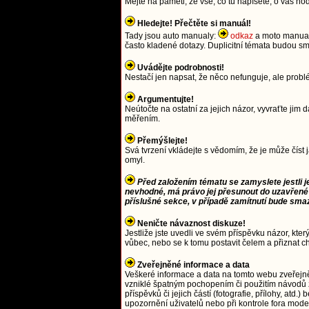
Mějte na paměti, že vše, co tu napíšete, o vás ho
Hledejte! Přečtěte si manuál!
Tady jsou auto manualy:
odkaz
a moto manua
často kladené dotazy. Duplicitní témata budou
Uvádějte podrobnosti!
Nestačí jen napsat, že něco nefunguje, ale prob
Argumentujte!
Neútočte na ostatní za jejich názor, vyvraťte j
měřením.
Přemýšlejte!
Svá tvrzení vkládejte s vědomím, že je může číst 
omyl.
Před založením tématu se zamyslete jestli j
nevhodné, má právo jej přesunout do uzavřené
příslušné sekce, v případě zamítnutí bude sma
Neničte návaznost diskuze!
Jestliže jste uvedli ve svém příspěvku názor, kter
vůbec, nebo se k tomu postavit čelem a přiznat c
Zveřejněné informace a data
Veškeré informace a data na tomto webu zveřejn
vzniklé špatným pochopením či použitím návodů 
příspěvků či jejich částí (fotografie, přílohy, a
upozornění uživatelů nebo při kontrole fora moder