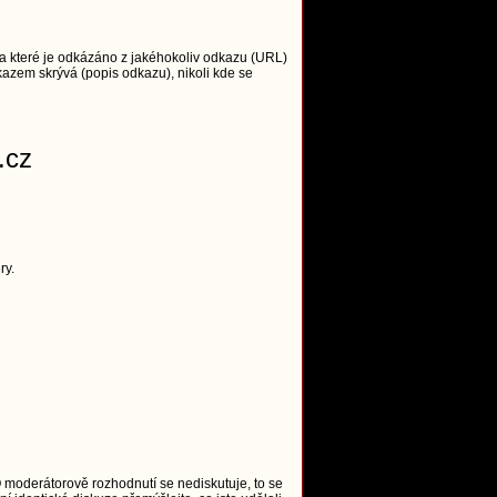
 které je odkázáno z jakéhokoliv odkazu (URL)
azem skrývá (popis odkazu), nikoli kde se
.cz
ry.
O moderátorově rozhodnutí se nediskutuje, to se