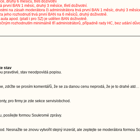
ce, druhý 6 měsíců, třetí doživotní
vá první BAN 1 měsíc, druhý 3 měsíce, třetí doživotní.
stmi na zásah moderátora či administrátora trvá první BAN 1 měsíc, druhý 3 měsíce, 
za jeho rozhodnutí trvá první BAN na 6 měsíců, druhý doživotně.
uta apod. (platí i pro SZ) je udělen BAN doživotně.
ečným rozhodnutím minimálně tří administrátorů, případně rady HC, bez udání dův
te stav
u pravdivé, stav neodpovídá popisu.
ne, zdržte se prosím komentářů, že se za danou cenu neprodá, že je to drahé atd…
ty, pro firmy je zde sekce servis/obchod.
, posílejte formou Soukromé zprávy.
d. Nesnažte se znovu vytvořit stejný inzerát, ale zeptejte se moderátora formou 