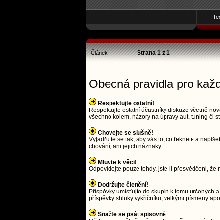
Te
Strana
1
z
1
Článek
Obecná pravidla pro kaž
Respektujte ostatní!
Respektujte ostatní účastníky diskuze včetně nová
všechno kolem, názory na úpravy aut, tuning či st
Chovejte se slušně!
Vyjadřujte se tak, aby vás to, co řeknete a napí
chování, ani jejich náznaky.
Mluvte k věci!
Odpovídejte pouze tehdy, jste-li přesvědčeni, že m
Dodržujte členění!
Příspěvky umísťujte do skupin k tomu určených a 
příspěvky shluky vykřičníků, velkými písmeny a
Snažte se psát spisovně