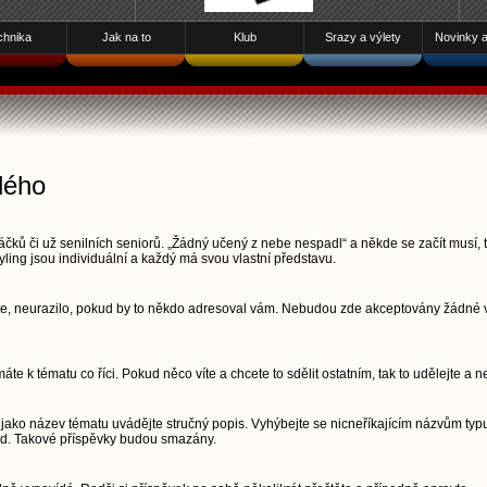
chnika
Jak na to
Klub
Srazy a výlety
Novinky a 
dého
čků či už senilních seniorů. „Žádný učený z nebe nespadl“ a někde se začít musí, t
yling jsou individuální a každý má svou vlastní představu.
šete, neurazilo, pokud by to někdo adresoval vám. Nebudou zde akceptovány žádné vu
áte k tématu co říci. Pokud něco víte a chcete to sdělit ostatním, tak to udělejte a n
jako název tématu uvádějte stručný popis. Vyhýbejte se nicneříkajícím názvům typu
pod. Takové příspěvky budou smazány.