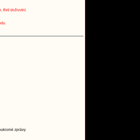
třetí doživotní.
odu
Soukromé zprávy.