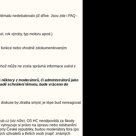
ématu nedebatovalo již dříve. Jsou zde i FAQ -
, rok výroby, typ motoru apod.)
ncipu funkce nebo vhodně zdokumentovaným
 jehož může ne zcela správná informace uvést v
 některý z moderátorů, či administrátorů jako
padě schválení tématu, bude vráceno do
 diskuse by ztratila smysl; je lépe buď nereagovat
ub.cz (viz níže). OS HC neodpovídá za škody
 vyhrazuje si právo na úpravu nebo odstranění
zákony České republiky, budou moderátory fora (po
ých uživatelů a třetích osob (např. známých