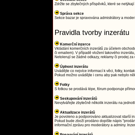
Zdržte se zbytečných příspěvků, které se netýka
Správa sekce
Sekce bazar je spravována admistrátory a moderát
Pravidla tvorby inzerátu
Komerční inzerce
Vkládání komerčních inzerátů za účelem obchodu j
či emailem). V případě vložení takového inzerát
Netolerují se žádné odkazy, reklamy či prodej z
Úplnost inzerátu
Uvádějte co nejvíce informací k věci, fotky, kontak
Pokud možno uvádějte i cenu aby pak nebylo něk
Fotky
S fotkou se prodává lépe, fórum podporuje přím
Seskupování inzerátů
Nevytvářejte zbytečně několik inzerátu na jednot
Aktualizace inzerátů
Je povoleno a podporováno aktualizovat starší in
Pokud bude zboží prodáno dopište nápis "prodáno
informační zprávu pro moderátory a adminy. Inze
Posouvání inzerátů