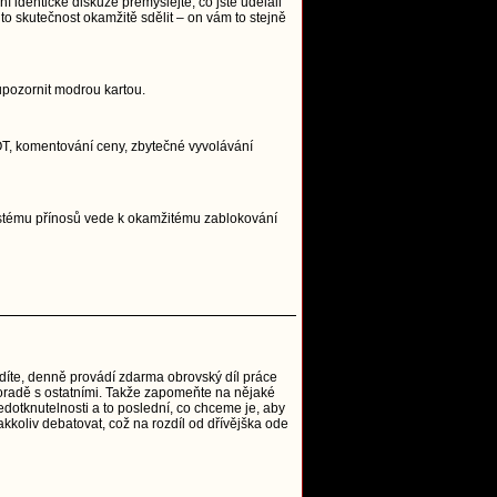
í identické diskuze přemýšlejte, co jste udělali
to skutečnost okamžitě sdělit – on vám to stejně
upozornit modrou kartou.
, OT, komentování ceny, zbytečné vyvolávání
systému přínosů vede k okamžitému zablokování
vidíte, denně provádí zdarma obrovský díl práce
o poradě s ostatními. Takže zapomeňte na nějaké
edotknutelnosti a to poslední, co chceme je, aby
akkoliv debatovat, což na rozdíl od dřívějška ode