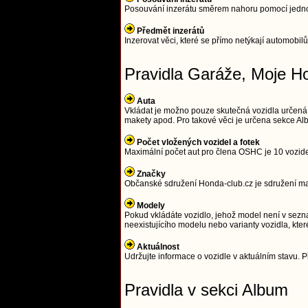
Posouvání inzerátu směrem nahoru pomocí jednodu
Předmět inzerátů
Inzerovat věci, které se přímo netýkají automobilů
Pravidla Garáže, Moje H
Auta
Vkládat je možno pouze skutečná vozidla určená
makety apod. Pro takové věci je určena sekce Alb
Počet vložených vozidel a fotek
Maximální počet aut pro člena OSHC je 10 vozidel 
Značky
Občanské sdružení Honda-club.cz je sdružení maji
Modely
Pokud vkládáte vozidlo, jehož model není v sezna
neexistujícího modelu nebo varianty vozidla, kter
Aktuálnost
Udržujte informace o vozidle v aktuálním stavu. Př
Pravidla v sekci Album