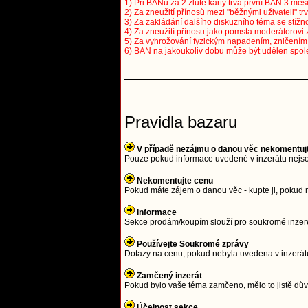
1) Při BANu za 2 žluté karty trvá první BAN 3 měsí
2) Za zneužití přínosů mezi "běžnými uživateli" tr
3) Za zakládání dalšího diskuzního téma se stížno
4) Za zneužití přínosu jako pomsta moderátorovi 
5) Za vyhrožování fyzickým napadením, zničením a
6) BAN na jakoukoliv dobu může být udělen spol
Pravidla bazaru
V případě nezájmu o danou věc nekomentuj
Pouze pokud informace uvedené v inzerátu nejso
Nekomentujte cenu
Pokud máte zájem o danou věc - kupte ji, pokud 
Informace
Sekce prodám/koupím slouží pro soukromé inzeren
Používejte Soukromé zprávy
Dotazy na cenu, pokud nebyla uvedena v inzerátu
Zamčený inzerát
Pokud bylo vaše téma zamčeno, mělo to jistě důvo
Účelnost sekce