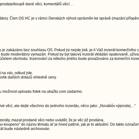
jí prodeje/koupě dané věci, komentářů věcí…
ory. Člen OS HC je v rámci členských výhod oprávněn ke správě (mazání příspěvků)
e zakázáno bez souhlasu OS. Pokud jsi nejste jisti, je-li Váš inzerát komerčního 
u, bude moderátory vymazán. Pokud by byl takový inzerát vkládán opakovaně, uživa
a účelem obchodu. Inzerování za někoho jiného bude považováno za komerční inzerc
t na vás, odkud jste.
olik dalších dotazů ohledně ceny.
ou možnost uploadu fotek na ukažto.com zadarmo.
livé věci, ale dejte všechno do jednoho inzerátu, něco jako: „Novákův výprodej…“
zeráty, mazat prodané věci nebo uvádět, že je věc již prodána.
-koupeno" do názvu tématu ať je hned patrné, jak je to aktuální. Do takto označe
rát bude následně archivován.