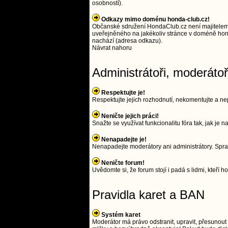
osobností).
Odkazy mimo doménu honda-club.cz!
Občanské sdružení HondaClub.cz není majitelem
uveřejněného na jakékoliv stránce v doméně hond
nachází (adresa odkazu).
Návrat nahoru
Administrátoři, moderáto
Respektujte je!
Respektujte jejich rozhodnutí, nekomentujte a nep
Neničte jejich práci!
Snažte se využívat funkcionalitu fóra tak, jak je
Nenapadejte je!
Nenapadejte moderátory ani administrátory. Spra
Neničte forum!
Uvědomte si, že forum stojí i padá s lidmi, kteří ho
Pravidla karet a BAN
Systém karet
Moderátor má právo odstranit, upravit, přesunout