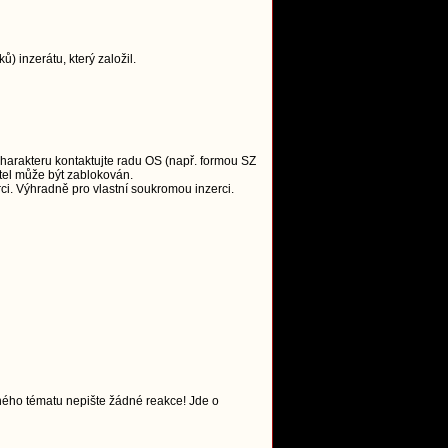
 inzerátu, který založil.
charakteru kontaktujte radu OS (např. formou SZ
tel může být zablokován.
i. Výhradně pro vlastní soukromou inzerci.
ného tématu nepište žádné reakce! Jde o