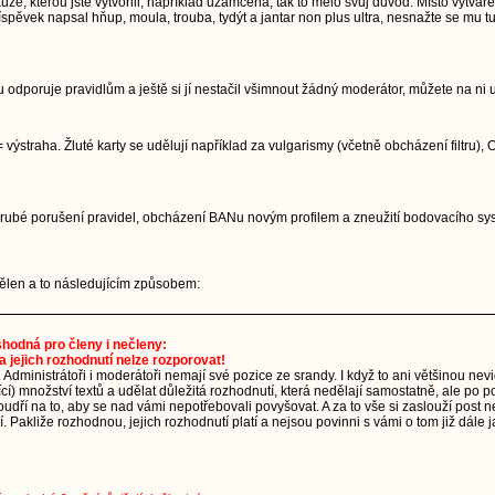
, kterou jste vytvořili, například uzamčena, tak to mělo svůj důvod. Místo vytvářen
pěvek napsal hňup, moula, trouba, tydýt a jantar non plus ultra, nesnažte se mu tu
 odporuje pravidlům a ještě si jí nestačil všimnout žádný moderátor, můžete na ni 
 výstraha. Žluté karty se udělují například za vulgarismy (včetně obcházení filtru)
. Hrubé porušení pravidel, obcházení BANu novým profilem a zneužití bodovacího 
udělen a to následujícím způsobem:
 shodná pro členy i nečleny:
a jejich rozhodnutí nelze rozporovat!
. Administrátoři i moderátoři nemají své pozice ze srandy. I když to ani většinou ne
ající) množství textů a udělat důležitá rozhodnutí, která nedělají samostatně, ale p
dří na to, aby se nad vámi nepotřebovali povyšovat. A za to vše si zaslouží post n
 Pakliže rozhodnou, jejich rozhodnutí platí a nejsou povinni s vámi o tom již dále j