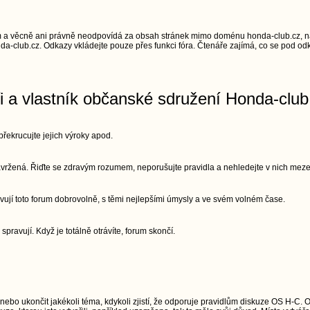
 a věcně ani právně neodpovídá za obsah stránek mimo doménu honda-club.cz, na
a-club.cz. Odkazy vkládejte pouze přes funkci fóra. Čtenáře zajímá, co se pod odk
ři a vlastník občanské sdružení Honda-club
řekrucujte jejich výroky apod.
 navržená. Řiďte se zdravým rozumem, neporušujte pravidla a nehledejte v nich meze
vují toto forum dobrovolně, s těmi nejlepšími úmysly a ve svém volném čase.
 spravují. Když je totálně otrávíte, forum skončí.
 nebo ukončit jakékoli téma, kdykoli zjistí, že odporuje pravidlům diskuze OS H-C. 