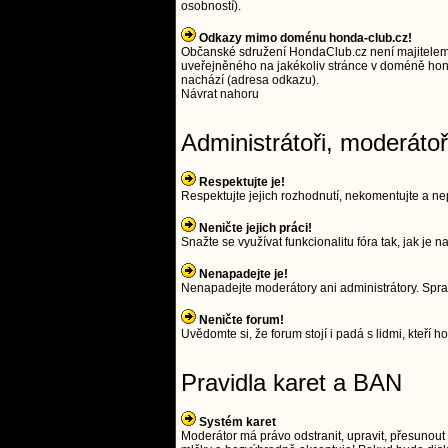
osobností).
Odkazy mimo doménu honda-club.cz!
Občanské sdružení HondaClub.cz není majitelem
uveřejněného na jakékoliv stránce v doméně hond
nachází (adresa odkazu).
Návrat nahoru
Administrátoři, moderáto
Respektujte je!
Respektujte jejich rozhodnutí, nekomentujte a nep
Neničte jejich práci!
Snažte se využívat funkcionalitu fóra tak, jak je
Nenapadejte je!
Nenapadejte moderátory ani administrátory. Spra
Neničte forum!
Uvědomte si, že forum stojí i padá s lidmi, kteří ho
Pravidla karet a BAN
Systém karet
Moderátor má právo odstranit, upravit, přesunout