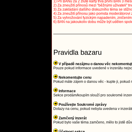
1) Při BANu za 2 žluté karty trvá první BAN 3 měsí
2) Za zneužití přínosů mezi "běžnými uživateli" tr
3) Za zakládání dalšího diskuzního téma se stížno
4) Za zneužití přínosu jako pomsta moderátorovi 
5) Za vyhrožování fyzickým napadením, zničením a
6) BAN na jakoukoliv dobu může být udělen spol
Pravidla bazaru
V případě nezájmu o danou věc nekomentuj
Pouze pokud informace uvedené v inzerátu nejso
Nekomentujte cenu
Pokud máte zájem o danou věc - kupte ji, pokud 
Informace
Sekce prodám/koupím slouží pro soukromé inzeren
Používejte Soukromé zprávy
Dotazy na cenu, pokud nebyla uvedena v inzerátu
Zamčený inzerát
Pokud bylo vaše téma zamčeno, mělo to jistě důvo
Účelnost sekce