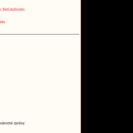
třetí doživotní.
odu
Soukromé zprávy.