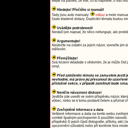
Mějte na paměti, že vše, co tu napíšete, o vás ho
Hledejte! Přečtěte si manuál!
Tady jsou auto manualy:
odkaz
a moto manua
často kladené dotazy. Duplicitní témata budou
Uvádějte podrobnosti!
Nestačí jen napsat, že něco nefunguje, ale prob
Argumentujte!
Neútočte na ostatní za jejich názor, vyvraťte j
měřením.
Přemýšlejte!
Svá tvrzení vkládejte s vědomím, že je může číst 
omyl.
Před založením tématu se zamyslete jestli j
nevhodné, má právo jej přesunout do uzavřené
příslušné sekce, v případě zamítnutí bude sma
Neničte návaznost diskuze!
Jestliže jste uvedli ve svém příspěvku názor, kter
vůbec, nebo se k tomu postavit čelem a přiznat c
Zveřejněné informace a data
Veškeré informace a data na tomto webu zveřejn
vzniklé špatným pochopením či použitím návodů 
příspěvků či jejich částí (fotografie, přílohy, a
upozornění uživatelů nebo při kontrole fora moder