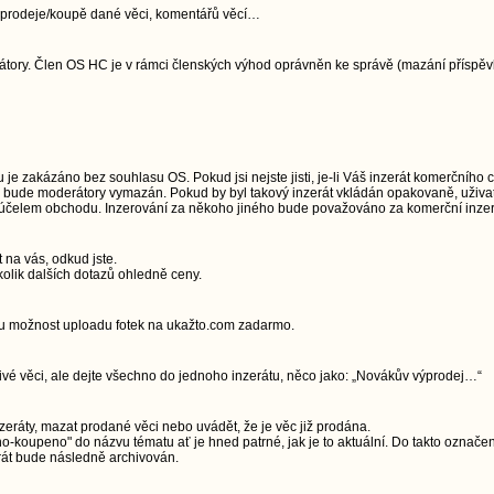
jí prodeje/koupě dané věci, komentářů věcí…
ory. Člen OS HC je v rámci členských výhod oprávněn ke správě (mazání příspěvků)
e zakázáno bez souhlasu OS. Pokud jsi nejste jisti, je-li Váš inzerát komerčního 
u, bude moderátory vymazán. Pokud by byl takový inzerát vkládán opakovaně, uživa
a účelem obchodu. Inzerování za někoho jiného bude považováno za komerční inzerc
t na vás, odkud jste.
olik dalších dotazů ohledně ceny.
ou možnost uploadu fotek na ukažto.com zadarmo.
livé věci, ale dejte všechno do jednoho inzerátu, něco jako: „Novákův výprodej…“
zeráty, mazat prodané věci nebo uvádět, že je věc již prodána.
-koupeno" do názvu tématu ať je hned patrné, jak je to aktuální. Do takto označe
rát bude následně archivován.