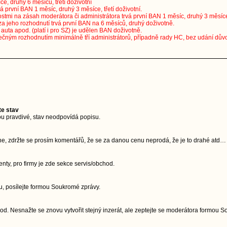
ce, druhý 6 měsíců, třetí doživotní
vá první BAN 1 měsíc, druhý 3 měsíce, třetí doživotní.
stmi na zásah moderátora či administrátora trvá první BAN 1 měsíc, druhý 3 měsíce, 
za jeho rozhodnutí trvá první BAN na 6 měsíců, druhý doživotně.
uta apod. (platí i pro SZ) je udělen BAN doživotně.
ečným rozhodnutím minimálně tří administrátorů, případně rady HC, bez udání dův
te stav
u pravdivé, stav neodpovídá popisu.
ne, zdržte se prosím komentářů, že se za danou cenu neprodá, že je to drahé atd…
ty, pro firmy je zde sekce servis/obchod.
, posílejte formou Soukromé zprávy.
d. Nesnažte se znovu vytvořit stejný inzerát, ale zeptejte se moderátora formou 