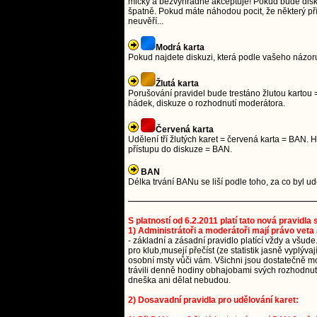
mlčky a bezvýhradně akceptuje! Pokud bude diskuze
špatně. Pokud máte náhodou pocit, že některý přís
neuvěří...
Modrá karta
Pokud najdete diskuzi, která podle vašeho názoru
Žlutá karta
Porušování pravidel bude trestáno žlutou kartou =
hádek, diskuze o rozhodnutí moderátora.
Červená karta
Udělení tří žlutých karet = červená karta = BAN
přístupu do diskuze = BAN.
BAN
Délka trvání BANu se liší podle toho, za co byl 
S platností od 6.2.2011 platí tato nová pravidla
1) Administrátoři a moderátoři mají právo veta 
- základní a zásadní pravidlo platící vždy a všude
pro klub,musejí přečíst (ze statistik jasně vyplýv
osobní msty vůči vám. Všichni jsou dostatečně mou
trávili denně hodiny obhajobami svých rozhodnutí.
dneška ani dělat nebudou.
2) Dosavadní pravidla pro udělování karet: