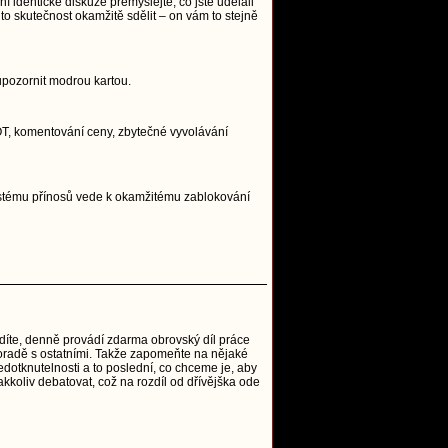
í identické diskuze přemýšlejte, co jste udělali
to skutečnost okamžitě sdělit – on vám to stejně
upozornit modrou kartou.
, OT, komentování ceny, zbytečné vyvolávání
systému přínosů vede k okamžitému zablokování
vidíte, denně provádí zdarma obrovský díl práce
o poradě s ostatními. Takže zapomeňte na nějaké
edotknutelnosti a to poslední, co chceme je, aby
akkoliv debatovat, což na rozdíl od dřívějška ode