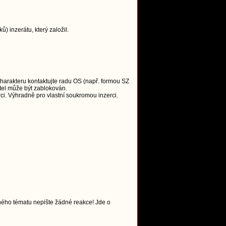
 inzerátu, který založil.
charakteru kontaktujte radu OS (např. formou SZ
tel může být zablokován.
i. Výhradně pro vlastní soukromou inzerci.
ného tématu nepište žádné reakce! Jde o