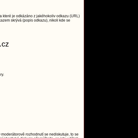
 které je odkázáno z jakéhokoliv odkazu (URL)
azem skrývá (popis odkazu), nikoli kde se
.cz
ry.
O moderátorově rozhodnutí se nediskutuje, to se