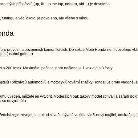
chých příspěvků (up, ttt – to the top, nahoru, atd…) je dovoleno.
, tuningu a věcí okolo, je povoleno, ale všeho s mírou.
onda
 pro provoz na pozemních komunikacích. Do sekce Moje Honda není dovoleno vkláda
um (osobní galerie).
a 200 fotek. Maximální počet aut pro nečlena je 1 vozidlo a 3 fotky.
telů i příznivců automobilů a motocyklů tovární značky Honda. Je proto vhodné, ab
mu uveden, můžete jej vytvořit. Moderátoři pak takový model schválí a zařadí do d
é se nevyrábělo.
edcházejte zdvojení a pokud si vaše bývalé vozidlo vloží nový majitel, odstraňte jej