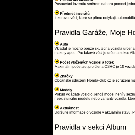
Posouvání inzerátu směrem nahoru pomocí jednodu
Předmět inzerátů
Inzerovat věci, které se přímo netýkají automobilů
Pravidla Garáže, Moje H
Auta
Vkládat je možno pouze skutečná vozidla určená
makety apod. Pro takové věci je určena sekce Alb
Počet vložených vozidel a fotek
Maximální počet aut pro člena OSHC je 10 vozidel 
Značky
Občanské sdružení Honda-club.cz je sdružení maji
Modely
Pokud vkládáte vozidlo, jehož model není v sezna
neexistujícího modelu nebo varianty vozidla, kter
Aktuálnost
Udržujte informace o vozidle v aktuálním stavu. Př
Pravidla v sekci Album