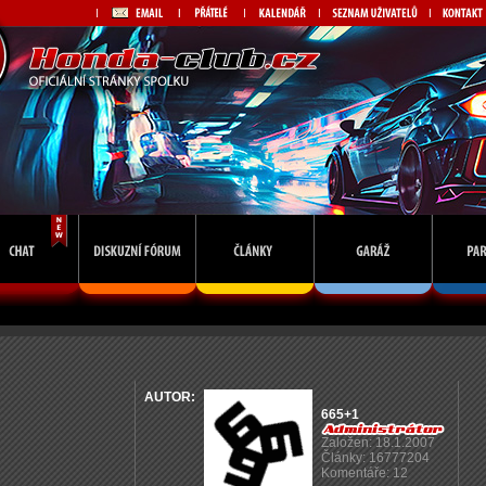
AUTOR:
665+1
Založen: 18.1.2007
Články: 16777204
Komentáře: 12