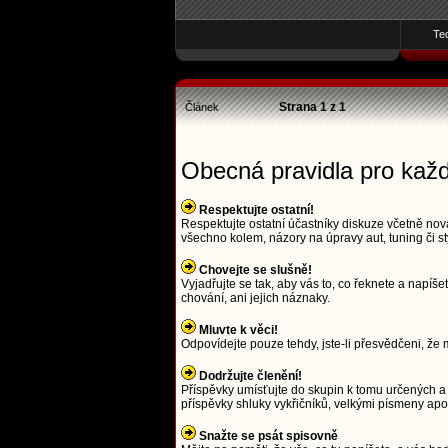
Te
Strana
1
z
1
Článek
Obecná pravidla pro kaž
Respektujte ostatní!
Respektujte ostatní účastníky diskuze včetně nová
všechno kolem, názory na úpravy aut, tuning či st
Chovejte se slušně!
Vyjadřujte se tak, aby vás to, co řeknete a napí
chování, ani jejich náznaky.
Mluvte k věci!
Odpovídejte pouze tehdy, jste-li přesvědčeni, že m
Dodržujte členění!
Příspěvky umísťujte do skupin k tomu určených a 
příspěvky shluky vykřičníků, velkými písmeny a
Snažte se psát spisovně