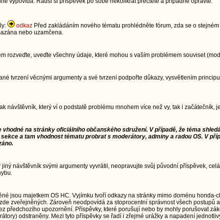
dně vypovídá. Radši si příspěvek po sobě několikrát přečtěte a případně opravte.
ly:
odkaz
Před zakládáním nového tématu prohlédněte fórum, zda se o stejném t
 smazána nebo uzamčena.
lém rozveďte, uveďte všechny údaje, které mohou s vaším problémem souviset (model
im dané tvrzení věcnými argumenty a své tvrzení podpořte důkazy, vysvětlením pri
jak návštěvník, který ví o podstatě problému mnohem více než vy, tak i začátečník,
e vhodné na stránky oficiálního občanského sdružení. V případě, že téma shledá
 sekce a tam vhodnost tématu probrat s moderátory, adminy a radou OS. V pří
záno.
ý jiný návštěvník svými argumenty vyvrátil, neopravujte svůj původní příspěvek, celá
hybu.
ěné jsou majetkem OS HC. Vyjímku tvoří odkazy na stránky mimo doménu honda-cl
zde zveřejněných. Zároveň neodpovídá za stoprocentní správnost všech postupů a
td.) bez předchozího upozornění. Příspěvky, které porušují nebo by mohly porušovat 
átory) odstraněny. Mezi tyto příspěvky se řadí i zřejmé urážky a napadení jednotliv