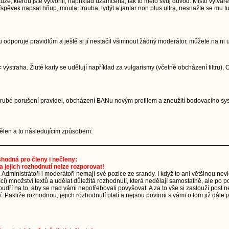
, kterou jste vytvořili, například uzamčena, tak to mělo svůj důvod. Místo vytvářen
pěvek napsal hňup, moula, trouba, tydýt a jantar non plus ultra, nesnažte se mu tu
 odporuje pravidlům a ještě si jí nestačil všimnout žádný moderátor, můžete na ni 
 výstraha. Žluté karty se udělují například za vulgarismy (včetně obcházení filtru)
. Hrubé porušení pravidel, obcházení BANu novým profilem a zneužití bodovacího 
udělen a to následujícím způsobem:
 shodná pro členy i nečleny:
a jejich rozhodnutí nelze rozporovat!
. Administrátoři i moderátoři nemají své pozice ze srandy. I když to ani většinou ne
ající) množství textů a udělat důležitá rozhodnutí, která nedělají samostatně, ale p
dří na to, aby se nad vámi nepotřebovali povyšovat. A za to vše si zaslouží post n
 Pakliže rozhodnou, jejich rozhodnutí platí a nejsou povinni s vámi o tom již dále j