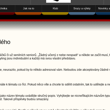
chnika
Jak na to
Klub
Srazy a výlety
Novinky a 
dého
čků či už senilních seniorů. „Žádný učený z nebe nespadl“ a někde se začít musí, t
yling jsou individuální a každý má svou vlastní představu.
šete, neurazilo, pokud by to někdo adresoval vám. Nebudou zde akceptovány žádné vu
áte k tématu co říci. Pokud něco víte a chcete to sdělit ostatním, tak to udělejte a n
jako název tématu uvádějte stručný popis. Vyhýbejte se nicneříkajícím názvům typu
pod. Takové příspěvky budou smazány.