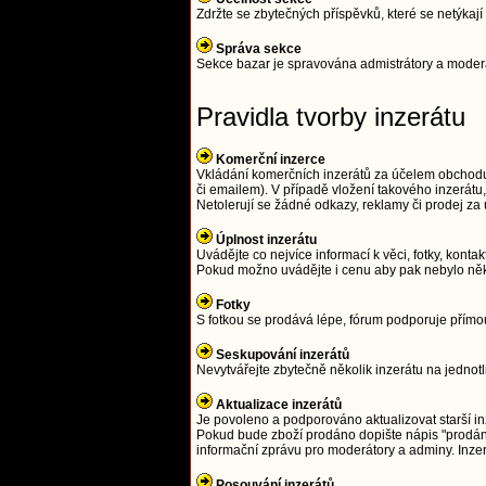
Zdržte se zbytečných příspěvků, které se netýka
Správa sekce
Sekce bazar je spravována admistrátory a moderát
Pravidla tvorby inzerátu
Komerční inzerce
Vkládání komerčních inzerátů za účelem obchodu j
či emailem). V případě vložení takového inzerát
Netolerují se žádné odkazy, reklamy či prodej z
Úplnost inzerátu
Uvádějte co nejvíce informací k věci, fotky, kontak
Pokud možno uvádějte i cenu aby pak nebylo něk
Fotky
S fotkou se prodává lépe, fórum podporuje přím
Seskupování inzerátů
Nevytvářejte zbytečně několik inzerátu na jednot
Aktualizace inzerátů
Je povoleno a podporováno aktualizovat starší in
Pokud bude zboží prodáno dopište nápis "prodáno
informační zprávu pro moderátory a adminy. Inze
Posouvání inzerátů