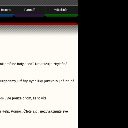
historie
Partneři
Můj příběh
ak proč ne tady a teď? Nekritizujte zbytečně
lgarismy, urážky, výhružky, jakékoliv jiné hrubé
emluvte pouze o tom, že to víte.
 Help, Pomoc, Čtěte atd., nezvýrazňujte své