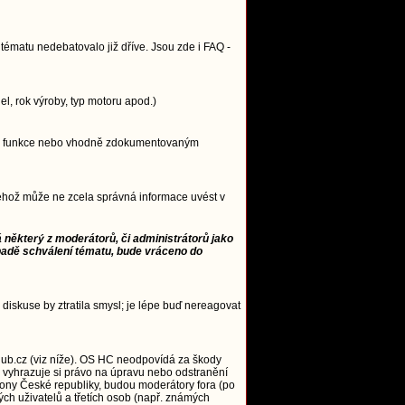
ématu nedebatovalo již dříve. Jsou zde i FAQ -
, rok výroby, typ motoru apod.)
ncipu funkce nebo vhodně zdokumentovaným
 jehož může ne zcela správná informace uvést v
 některý z moderátorů, či administrátorů jako
padě schválení tématu, bude vráceno do
 diskuse by ztratila smysl; je lépe buď nereagovat
ub.cz (viz níže). OS HC neodpovídá za škody
 vyhrazuje si právo na úpravu nebo odstranění
zákony České republiky, budou moderátory fora (po
ých uživatelů a třetích osob (např. známých