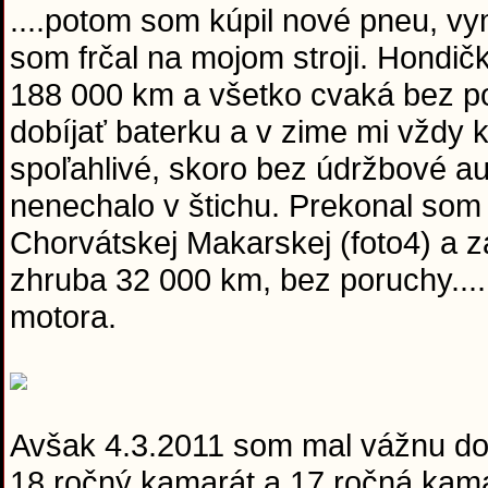
....potom som kúpil nové pneu, vymen
som frčal na mojom stroji. Hondi
188 000 km a všetko cvaká bez p
dobíjať baterku a v zime mi vždy 
spoľahlivé, skoro bez údržbové au
nenechalo v štichu. Prekonal som 
Chorvátskej Makarskej (foto4) a za
zhruba 32 000 km, bez poruchy...
motora.
Avšak 4.3.2011 som mal vážnu dop
18 ročný kamarát a 17 ročná kama