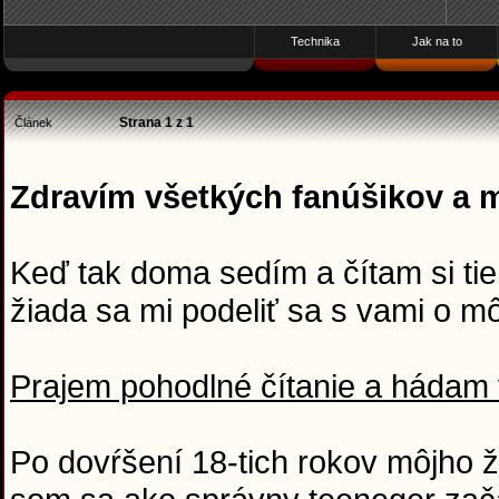
Technika
Jak na to
Strana
1
z
1
Článek
Zdravím všetkých fanúšikov a m
Keď tak doma sedím a čítam si tie
žiada sa mi podeliť sa s vami o m
Prajem pohodlné čítanie a hádam 
Po dovŕšení 18-tich rokov môjho 