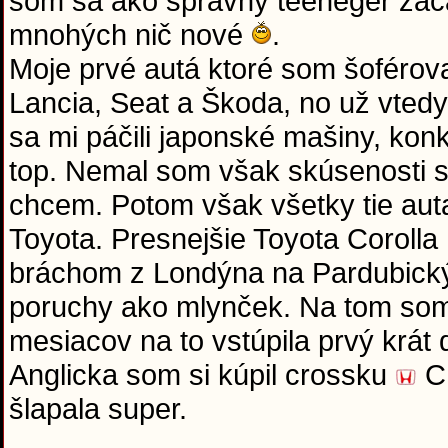
som sa ako správny teeneger začal
mnohých nič nové
.
Moje prvé autá ktoré som šoférova
Lancia, Seat a Škoda, no už vtedy
sa mi páčili japonské mašiny, kon
top. Nemal som však skúsenosti s
chcem. Potom však všetky tie auta
Toyota. Presnejšie Toyota Corolla 
bráchom z Londýna na Pardubický
poruchy ako mlynček. Na tom som 
mesiacov na to vstúpila prvý krát
Anglicka som si kúpil crossku
CR
šlapala super.