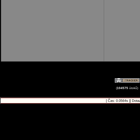
(
104575
útoků)
[ Čas: 0.0564s ][ Dota