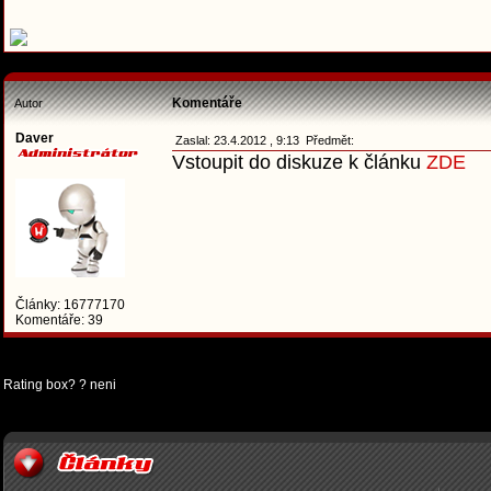
Komentáře
Autor
Daver
Zaslal: 23.4.2012 , 9:13 Předmět:
Vstoupit do diskuze k článku
ZDE
Články: 16777170
Komentáře: 39
Rating box? ? neni