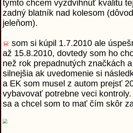
týmto chcem vyzdvihnúť kvalitu t
zadný blatník nad kolesom (dôvod 
jeleňom).
som si kúpil 1.7.2010 ale úspešn
až 15.8.2010, dovtedy som ho chodi
než rok prepadnutých značkách a
silnejšia ak uvedomenie si následk
a EK som musel z autom prejsť 20
vybavovať potrebne veci kontroly.
sa a chcel som to mať čím skôr za