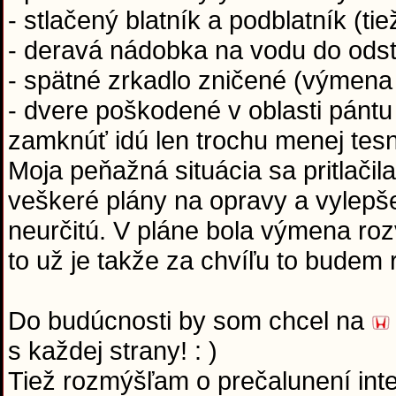
- stlačený blatník a podblatník (t
- deravá nádobka na vodu do ods
- spätné zrkadlo zničené (výmena
- dvere poškodené v oblasti pántu 
zamknúť idú len trochu menej tesn
Moja peňažná situácia sa pritlač
veškeré plány na opravy a vylepš
neurčitú. V pláne bola výmena roz
to už je takže za chvíľu to budem r
Do budúcnosti by som chcel na
s každej strany! : )
Tiež rozmýšľam o prečalunení inte