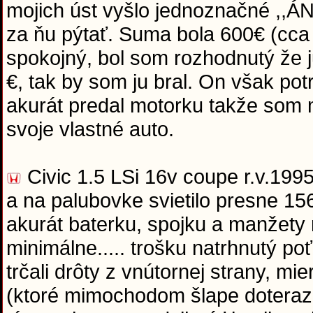
mojich úst vyšlo jednoznačné ,,ÁN
za ňu pýtať. Suma bola 600€ (cca
spokojný, bol som rozhodnutý že 
€, tak by som ju bral. On však po
akurát predal motorku takže som m
svoje vlastné auto.
Civic 1.5 LSi 16v coupe r.v.1995
a na palubovke svietilo presne 15
akurát baterku, spojku a manžety 
minimálne..... trošku natrhnutý p
trčali drôty z vnútornej strany, m
(ktoré mimochodom šlape doteraz 