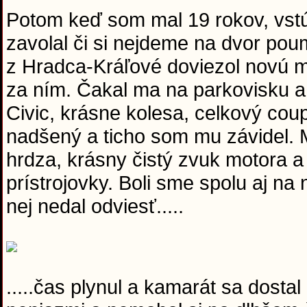
Potom keď som mal 19 rokov, vstú
zavolal či si nejdeme na dvor poum
z Hradca-Kráľové doviezol novú m
za ním. Čakal ma na parkovisku 
Civic, krásne kolesa, celkový coup
nadšený a ticho som mu závidel.
hrdza, krásny čistý zvuk motora 
prístrojovky. Boli sme spolu aj na
nej nedal odviesť.....
.....čas plynul a kamarát sa dosta