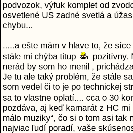
podvozok, výfuk komplet od zvodov
osvetlené US zadné svetlá a úžas
chybu...
.....a ešte mám v hlave to, že síc
stále mi chýba titup
pozitívny.
nerád by som ho menil , prichádz
Je tu ale taký problém, že stále 
som vedel či to je po technickej s
sa to vlastne oplatí.... cca o 30 k
pozdáva, aj keď kamarát z HC mi pov
málo muziky“, čo si o tom asi tak
najviac ľudí poradí, vaše skúsenos