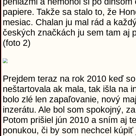
peniazmi a nemohol si po dlhšom 
papiere. Takže sa stalo to, že Hon
mesiac. Chalan ju mal rád a každý
českých značkách ju sem tam aj p
(foto 2)
Prejdem teraz na rok 2010 keď so
neštartovala ak mala, tak išla na 
bolo zlé len zapaľovanie, nový maj
inzerátu. Ale bol som spokojný, za
Potom prišiel jún 2010 a sním aj t
ponukou, či by som nechcel kúpiť