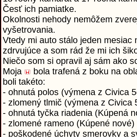
Česť ich pamiatke.
Okolnosti nehody nemôžem zverejn
vyšetrovania.
Vtedy mi auto stálo jeden mesiac
zdrvujúce a som rád že mi ich šik
Niečo som si opravil aj sám ako s
Moja
bola trafená z boku na ob
boli takéto:
- ohnutá polos (výmena z Civica 
- zlomený tlmič (výmena z Civica
- ohnutá tyčka riadenia (Kúpená n
- zlomené rameno (Kúpené nové)
- poškodené úchyty smerovky a sv