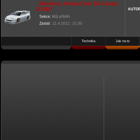
Boo-Boo, Honda Civic 5G Coupe,
D15B7
AUTO
Sekce:
Můj příběh
Zaslal:
21.4.2012 , 21:30
Technika
Jak na to