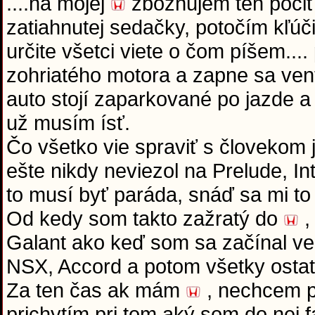
....na mojej
zbožňujem ten poci
zatiahnutej sedačky, potočím kľú
určite všetci viete o čom píšem...
zohriatého motora a zapne sa venti
auto stojí zaparkované po jazde a
už musím ísť.
Čo všetko vie spraviť s človekom
ešte nikdy neviezol na Prelude, 
to musí byť paráda, snáď sa mi to 
Od kedy som takto zažratý do
,
Galant ako keď som sa začínal ven
NSX, Accord a potom všetky osta
Za ten čas ak mám
, nechcem p
prichytím pri tom aký som do nej f