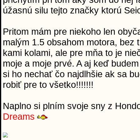
úžasnú silu tejto značky ktorú Sei
Pritom mám pre niekoho len obyč
malým 1.5 obsahom motora, bez tu
kami kolami, ale pre mňa to je nie
moje a moje prvé. A aj keď budem
si ho nechať čo najdlhšie ak sa b
robiť pre to všetko!!!!!!!
Naplno si plním svoje sny z Hondou
Dreams