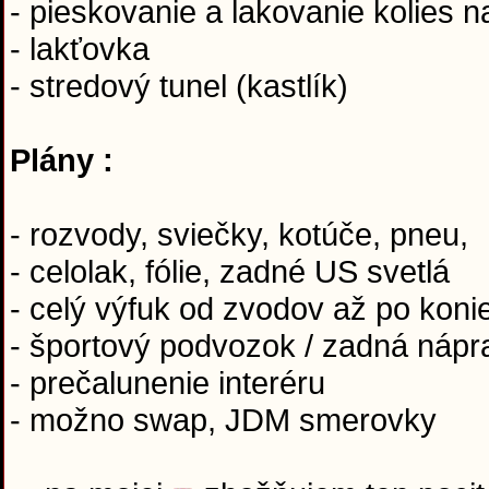
- pieskovanie a lakovanie kolies n
- lakťovka
- stredový tunel (kastlík)
Plány :
- rozvody, sviečky, kotúče, pneu,
- celolak, fólie, zadné US svetlá
- celý výfuk od zvodov až po koni
- športový podvozok / zadná nápra
- prečalunenie interéru
- možno swap, JDM smerovky