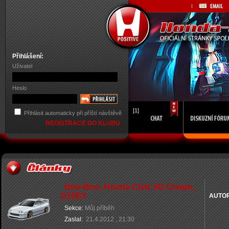
Přihlášení:
Uživatel
Heslo
[1]
Přihlásit automaticky při příští návštěvě
REGISTRACE DO KLUBU
Boo-Boo, Honda Civic 5G Coupe,
D15B7
AUTO
Sekce:
Můj příběh
Zaslal:
21.4.2012 , 21:30