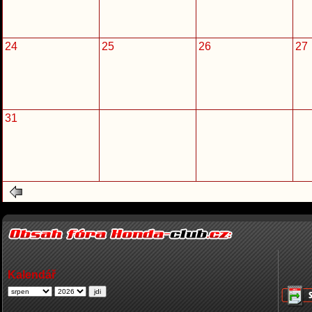
24
25
26
27
31
Kalendář