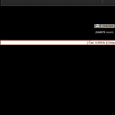
(
104575
útoků)
[ Čas: 0.0553s ][ Dota