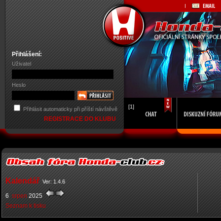
Přihlášení:
Uživatel
Heslo
[1]
Přihlásit automaticky při příští návštěvě
REGISTRACE DO KLUBU
Kalendář
Ver: 1.4.6
6
srpen
2025
Seznam k tisku