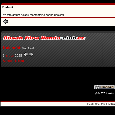
Předmět
Pro toto datum nejsou momentálně žádné události
Kalendář
Ver: 1.4.6
6
srpen
2025
Seznam k tisku
(
104575
útoků)
[ Čas: 0.0764s ][ Dota