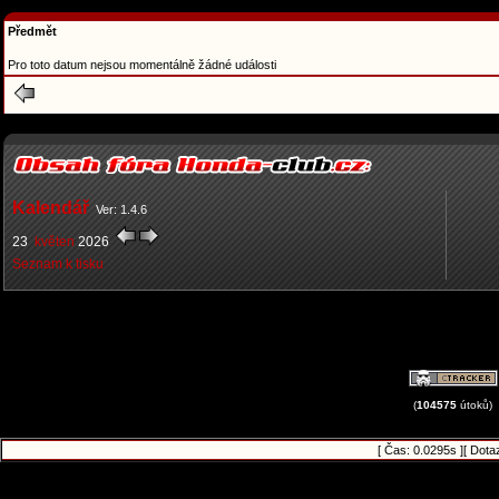
Předmět
Pro toto datum nejsou momentálně žádné události
Kalendář
Ver: 1.4.6
23
květen
2026
Seznam k tisku
(
104575
útoků)
[ Čas: 0.0295s ][ Dota