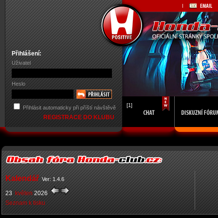
Přihlášení:
Uživatel
Heslo
[1]
Přihlásit automaticky při příští návštěvě
REGISTRACE DO KLUBU
Kalendář
Ver: 1.4.6
23
květen
2026
Seznam k tisku