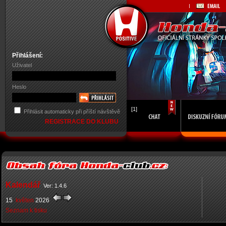
Přihlášení:
Uživatel
Heslo
[1]
Přihlásit automaticky při příští návštěvě
REGISTRACE DO KLUBU
Kalendář
Ver: 1.4.6
15
květen
2026
Seznam k tisku