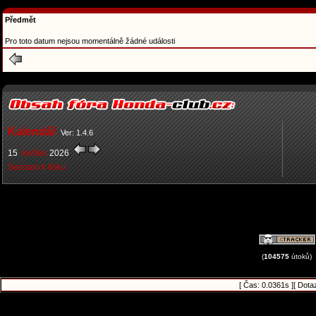
Předmět
Pro toto datum nejsou momentálně žádné události
Kalendář
Ver: 1.4.6
15
květen
2026
Seznam k tisku
(
104575
útoků)
[ Čas: 0.0361s ][ Dota