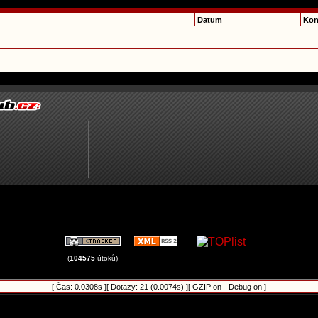
Datum
Kon
(
104575
útoků)
[ Čas: 0.0308s ][ Dotazy: 21 (0.0074s) ][ GZIP on - Debug on ]