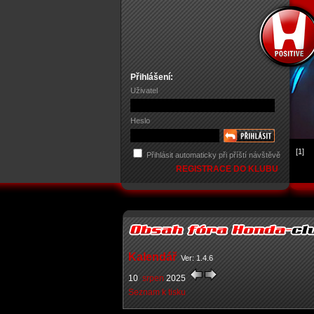
Přihlášení:
Uživatel
Heslo
[1]
Přihlásit automaticky při příští návštěvě
REGISTRACE DO KLUBU
Kalendář
Ver: 1.4.6
10
srpen
2025
Seznam k tisku