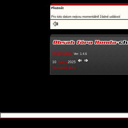
Předmět
Pro toto datum nejsou momentálně žádné události
Kalendář
Ver: 1.4.6
10
srpen
2025
Seznam k tisku