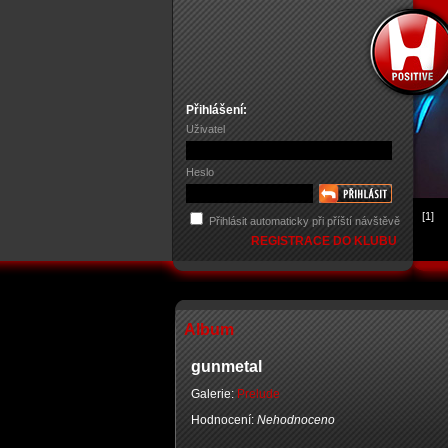
Přihlášení:
Uživatel
Heslo
[1]
Přihlásit automaticky při příští návštěvě
REGISTRACE DO KLUBU
Album
gunmetal
Galerie:
Prelude
Hodnocení:
Nehodnoceno