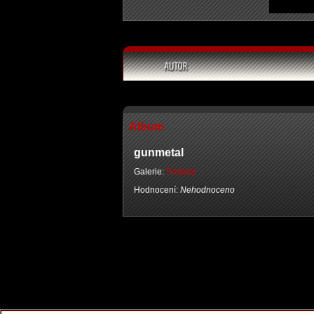
Album
gunmetal
Galerie:
Prelude
Hodnocení:
Nehodnoceno