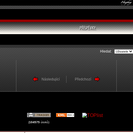
Hledat:
Následující
Předchozí
(
104575
útoků)