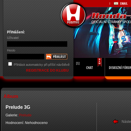
Přihlášení:
Uživatel
Heslo
[1]
Přihlásit automaticky při příští návštěvě
REGISTRACE DO KLUBU
Album
Prelude 3G
Galerie:
Prelude
Násle
Hodnocení:
Nehodnoceno