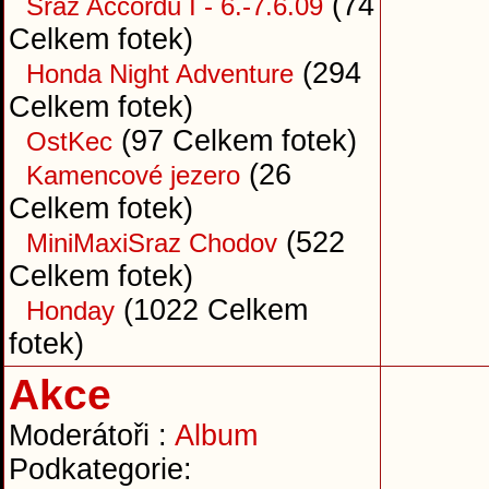
(74
Sraz Accordů I - 6.-7.6.09
Celkem fotek)
(294
Honda Night Adventure
Celkem fotek)
(97 Celkem fotek)
OstKec
(26
Kamencové jezero
Celkem fotek)
(522
MiniMaxiSraz Chodov
Celkem fotek)
(1022 Celkem
Honday
fotek)
Akce
Moderátoři :
Album
Podkategorie: