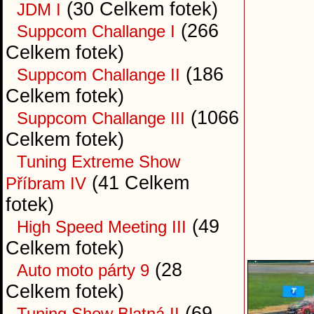
(30 Celkem fotek)
JDM I
(266
Suppcom Challange I
Celkem fotek)
(186
Suppcom Challange II
Celkem fotek)
(1066
Suppcom Challange III
Celkem fotek)
Tuning Extreme Show
(41 Celkem
Příbram IV
fotek)
(49
High Speed Meeting III
Celkem fotek)
(28
Auto moto párty 9
Celkem fotek)
(69
Tuning Show Blatná II