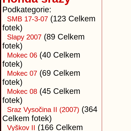
Podkategorie:
(123 Celkem
SMB 17-3-07
fotek)
(89 Celkem
Slapy 2007
fotek)
(40 Celkem
Mokec 06
fotek)
(69 Celkem
Mokec 07
fotek)
(45 Celkem
Mokec 08
fotek)
(364
Sraz Vysočina II (2007)
Celkem fotek)
(166 Celkem
Vyškov II