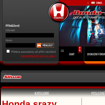
Přihlášení:
Uživatel
Heslo
[1]
Přihlásit automaticky při příští návštěvě
REGISTRACE DO KLUBU
Honda srazy