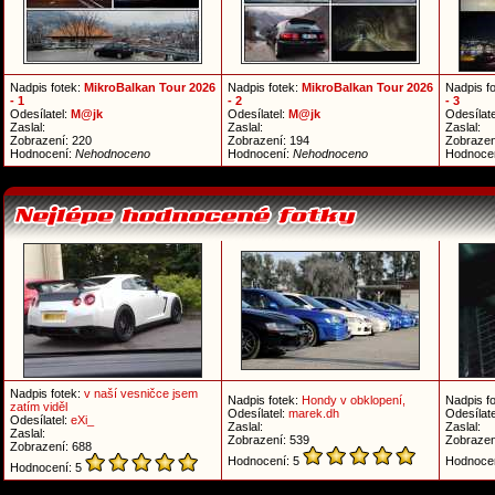
Nadpis fotek:
MikroBalkan Tour 2026
Nadpis fotek:
MikroBalkan Tour 2026
Nadpis f
- 1
- 2
- 3
Odesílatel:
M@jk
Odesílatel:
M@jk
Odesílate
Zaslal:
Zaslal:
Zaslal:
Zobrazení: 220
Zobrazení: 194
Zobrazen
Hodnocení:
Nehodnoceno
Hodnocení:
Nehodnoceno
Hodnoce
Nadpis fotek:
v naší vesničce jsem
Nadpis fotek:
Hondy v obklopení,
Nadpis f
zatím viděl
Odesílatel:
marek.dh
Odesílate
Odesílatel:
eXi_
Zaslal:
Zaslal:
Zaslal:
Zobrazení: 539
Zobrazen
Zobrazení: 688
Hodnocení: 5
Hodnoce
Hodnocení: 5