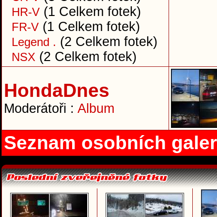
(1 Celkem fotek)
HR-V
(1 Celkem fotek)
FR-V
(2 Celkem fotek)
Legend .
(2 Celkem fotek)
NSX
HondaDnes
Moderátoři :
Album
Seznam osobních galer