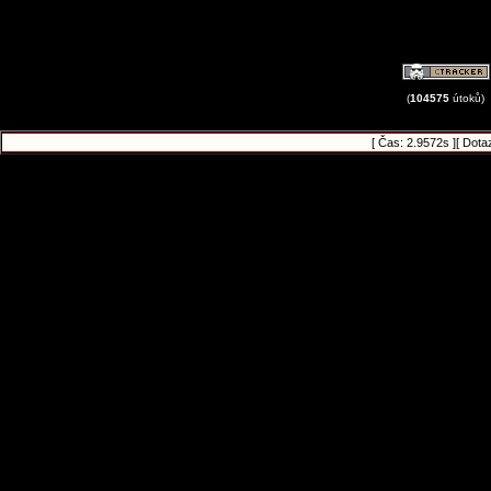
(
104575
útoků)
[ Čas: 2.9572s ][ Dota